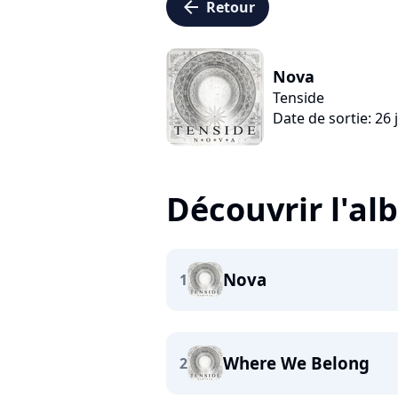
arrow_left
Retour
Nova
Tenside
Date de sortie: 26 j
Découvrir l'a
Nova
1
Where We Belong
2