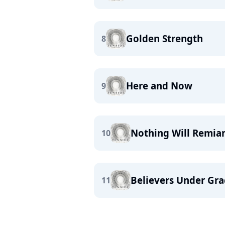
Golden Strength
8
Here and Now
9
Nothing Will Remia
10
Believers Under Gra
11