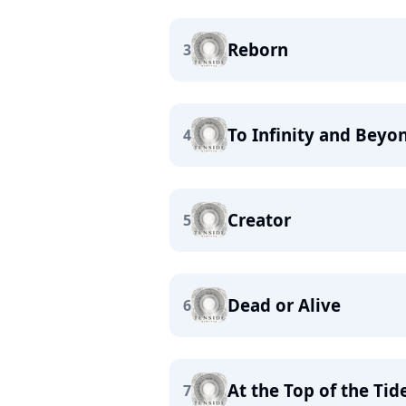
Reborn
3
To Infinity and Beyo
4
Creator
5
Dead or Alive
6
At the Top of the Tid
7