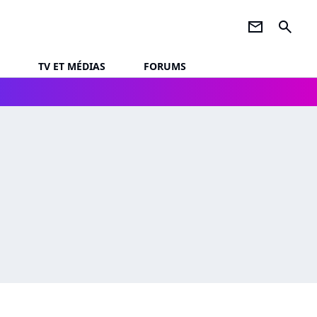
newsletter
search
TV ET MÉDIAS
FORUMS