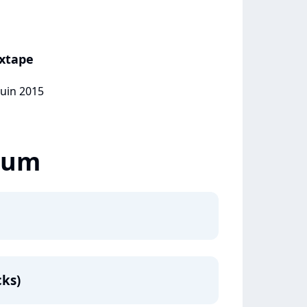
xtape
juin 2015
lbum
cks)