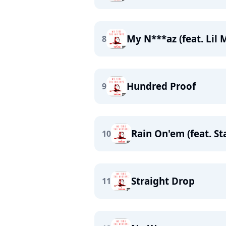
My N***az (feat. Lil 
8
Hundred Proof
9
Rain On'em (feat. St
10
Straight Drop
11