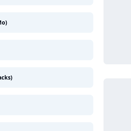
Mo)
acks)