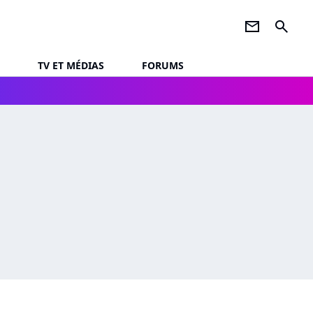
newsletter
search
TV ET MÉDIAS
FORUMS