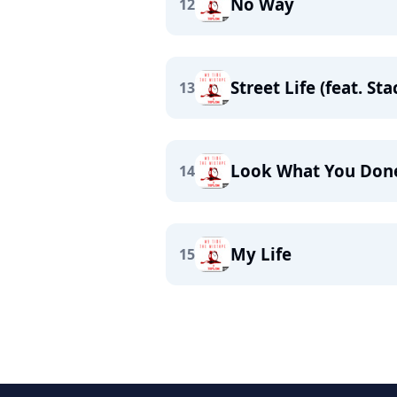
No Way
12
Street Life (feat. Sta
13
Look What You Done 
14
My Life
15