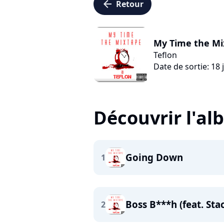
arrow_left
Retour
My Time the Mi
Teflon
Date de sortie: 18 
Découvrir l'a
Going Down
1
Boss B***h (feat. Sta
2