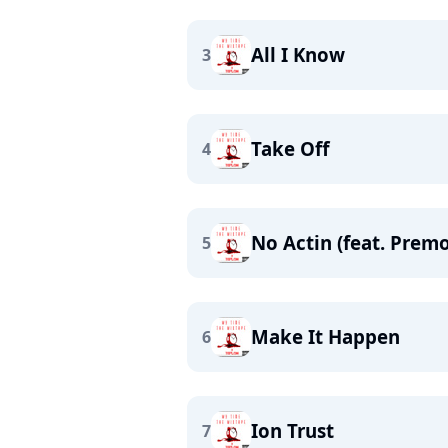
All I Know
3
Take Off
4
No Actin (feat. Premo
5
Make It Happen
6
Ion Trust
7