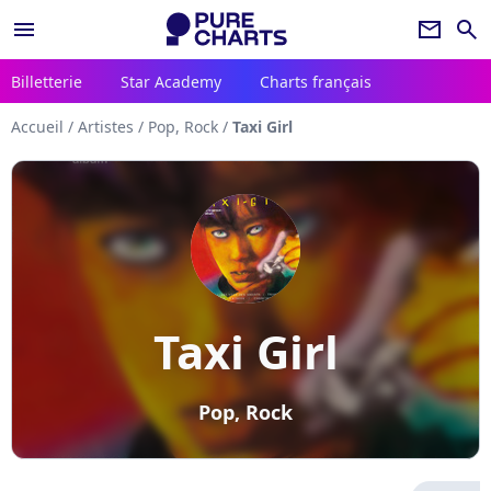
menu
newsletter
search
Billetterie
Star Academy
Charts français
Accueil
/
Artistes
/
Pop, Rock
/
Taxi Girl
Taxi Girl
Pop, Rock