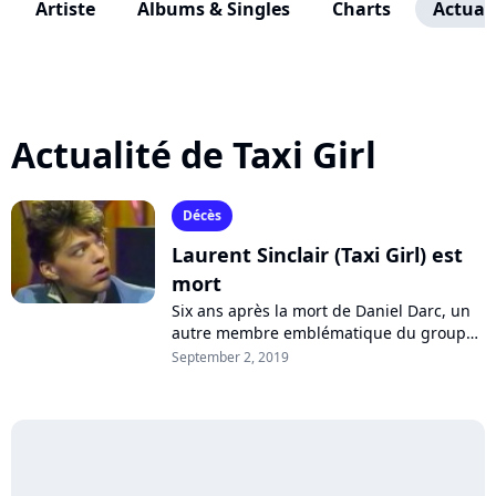
Artiste
Albums & Singles
Charts
Actuali
Actualité de Taxi Girl
Décès
Laurent Sinclair (Taxi Girl) est
mort
Six ans après la mort de Daniel Darc, un
autre membre emblématique du groupe
Taxi Girl nous a quittés. Laurent Sinclair, à
September 2, 2019
qui l'on doit le tube "Cherchez...