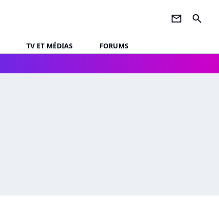
newsletter
search
TV ET MÉDIAS
FORUMS