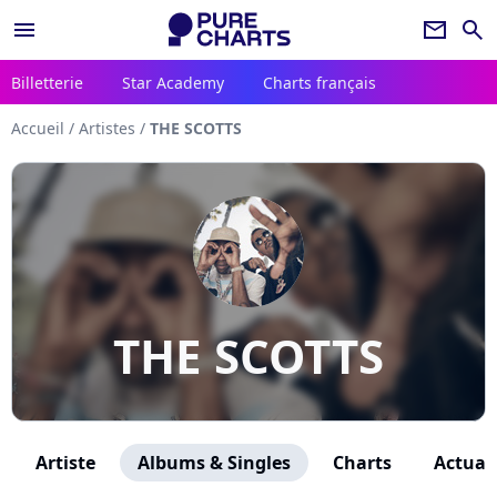
menu
newsletter
search
Billetterie
Star Academy
Charts français
Accueil
/
Artistes
/
THE SCOTTS
THE SCOTTS
Artiste
Albums & Singles
Charts
Actuali