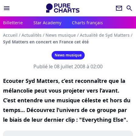
menu
newsletter
search
Billetterie
Star Academy
Charts français
Accueil
/
Actualités
/
News musique
/
Actualité de Syd Matters
/
Syd Matters en concert en France cet été
News musique
Publié le 08 juillet 2008 à 02:00
Ecouter Syd Matters, c’est reconnaître que la
mélancolie peut vous projeter vers l’avant.
C’est entendre une musique céleste et hors du
temps... Découvrez l'univers de ce groupe par
le biais de leur dernier clip : "Everything Else".