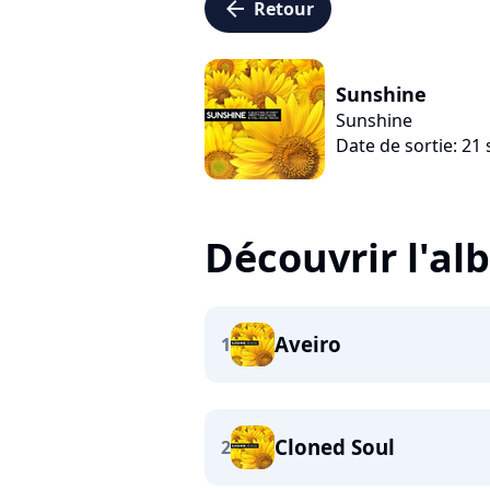
arrow_left
Retour
Sunshine
Sunshine
Date de sortie: 2
Découvrir l'a
Aveiro
1
Cloned Soul
2