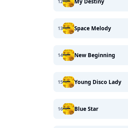
My Destiny
12
Space Melody
13
New Beginning
14
Young Disco Lady
15
Blue Star
16