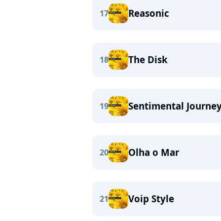
Reasonic
17
The Disk
18
Sentimental Journe
19
Olha o Mar
20
Voip Style
21