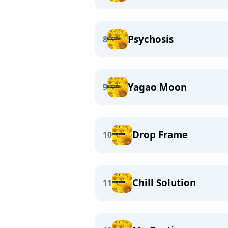
Psychosis
8
Yagao Moon
9
Drop Frame
10
Chill Solution
11