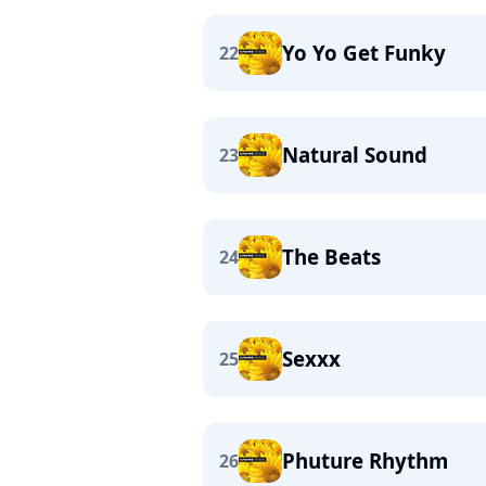
Yo Yo Get Funky
22
Natural Sound
23
The Beats
24
Sexxx
25
Phuture Rhythm
26