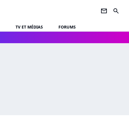
newsletter
search
TV ET MÉDIAS
FORUMS