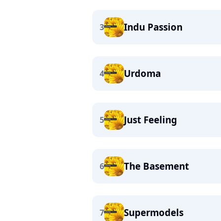
Indu Passion
3
Urdoma
4
Just Feeling
5
The Basement
6
Supermodels
7