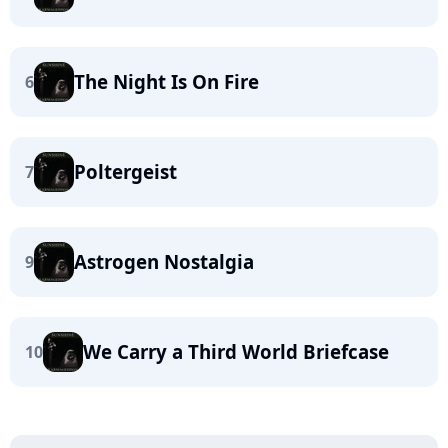
The Night Is On Fire
6
Poltergeist
7
Astrogen Nostalgia
9
We Carry a Third World Briefcase
10