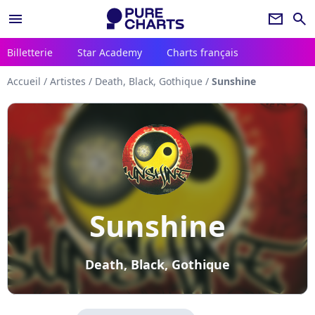
menu
newsletter
search
Billetterie
Star Academy
Charts français
Accueil
/
Artistes
/
Death, Black, Gothique
/
Sunshine
Sunshine
Death, Black, Gothique