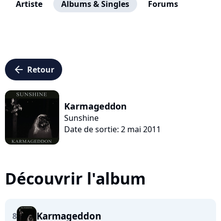
Artiste
Albums & Singles
Forums
arrow_left
Retour
Karmageddon
Sunshine
Date de sortie: 2 mai 2011
Découvrir l'album
Karmageddon
8