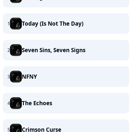
Today (Is Not The Day)
1
Seven Sins, Seven Signs
2
NFNY
3
The Echoes
4
Crimson Curse
5