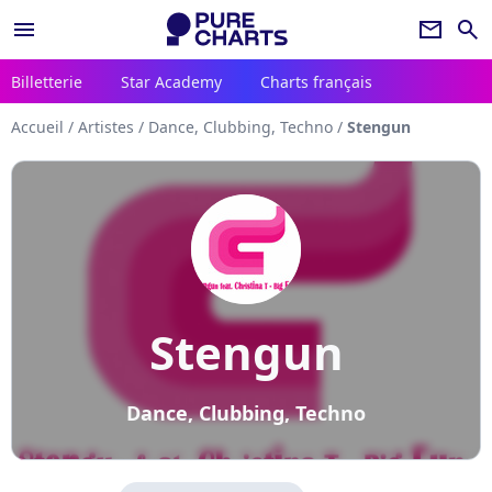
menu
newsletter
search
Billetterie
Star Academy
Charts français
Accueil
/
Artistes
/
Dance, Clubbing, Techno
/
Stengun
Stengun
Dance, Clubbing, Techno