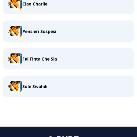
6
Ciao Charlie
7
Pensieri Sospesi
8
Fai Finta Che Sia
9
Sole Swahili