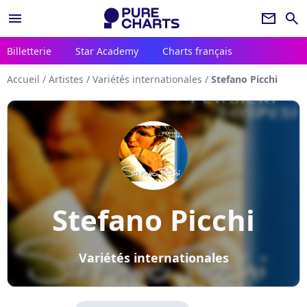
menu
newsletter
search
Billetterie
Star Academy
Charts français
Accueil
/
Artistes
/
Variétés internationales
/
Stefano Picchi
Stefano Picchi
Variétés internationales