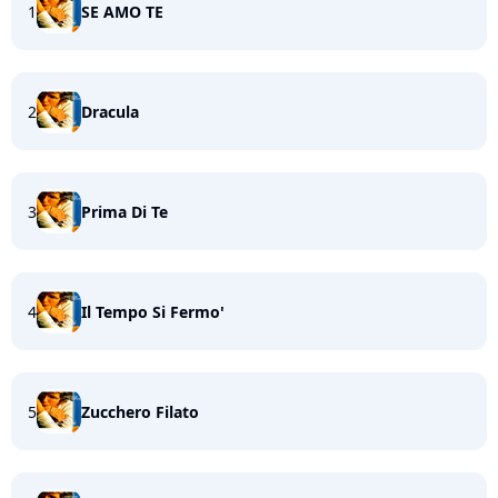
1
SE AMO TE
2
Dracula
3
Prima Di Te
4
Il Tempo Si Fermo'
5
Zucchero Filato