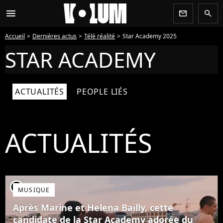
menu
newsletter
search
Accueil
Dernières actus
Télé réalité
Star Academy 2025
STAR ACADEMY
ACTUALITÉS
PEOPLE LIÉS
ACTUALITÉS
player2
MUSIQUE
Après Marine et Helena Bailly, cette
candidate de la Star Academy adorée du