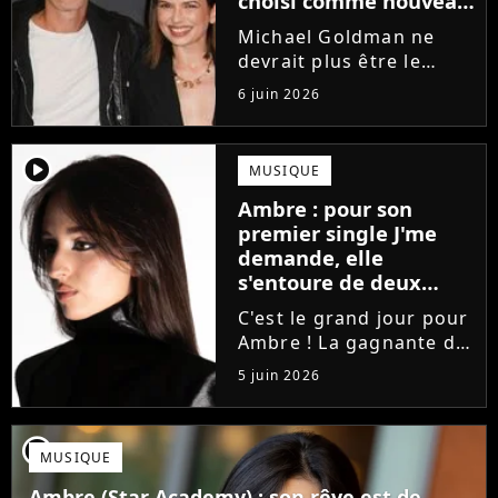
choisi comme nouveau
directeur ?
Michael Goldman ne
devrait plus être le
directeur de la Star
6 juin 2026
Academy lors de la
saison 2026. Et pour lui
succéder, c'est un
player2
MUSIQUE
ancien gagnant de
Ambre : pour son
l'émission de TF1 qui
premier single J'me
sera aujourd'hui...
demande, elle
s'entoure de deux
proches de Slimane
C'est le grand jour pour
Ambre ! La gagnante de
la Star Academy fait ses
5 juin 2026
premiers pas dans
l'industrie en publiant
J'me demande, un
player2
MUSIQUE
premier single que la
chanteuse a
Ambre (Star Academy) : son rêve est de