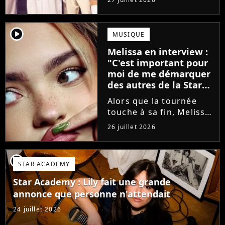
minutes avant le show,
trois élèves ont
annoncé ne pas vouloir
player2
MUSIQUE
monter sur scène pour
Melissa en interview :
des raisons politiques.
"C'est important pour
Leur...
moi de me démarquer
des autres de la Star
Academy"
Alors que la tournée
touche à sa fin, Melissa
se confie en interview
26 juillet 2026
sur Volum sur la
création de son EP tout
va bien (j'crois), son
player2
STAR ACADEMY
envie de gommer
l'étiquette Star
Star Academy : Lily fait une grande
Academy, le jeu...
annonce que personne n'attendait
24 juillet 2026