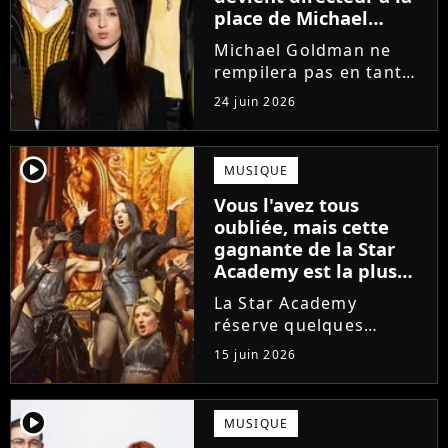
place de Michael
Goldman ? Il donne
Michael Goldman ne
enfin sa réponse
rempilera pas en tant
que directeur de la
24 juin 2026
prochaine saison de la
Star Academy. Mais qui
prendra sa place ? Alors
player2
MUSIQUE
que son nom circule,
Vous l'avez tous
cet ancien gagnant de
oubliée, mais cette
l'émission...
gagnante de la Star
Academy est la plus
écoutée de l'histoire
La Star Academy
de l'émission !
réserve quelques
surprises. Cette
15 juin 2026
gagnante totalement
oubliée de l'émission
est aujourd'hui plus
player2
MUSIQUE
écoutée en streaming