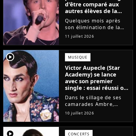
d'être comparé aux
autres élèves de la
Star Academy
Quelques mois après
son élimination de la
Star Academy, Bastiaan
11 juillet 2026
tente de lancer sa
carrière dans la
musique. Et pour ça, le
player2
MUSIQUE
chanteur a récemment
Victor Aupecle (Star
dévoilé "Château", son
Academy) se lance
premier single....
avec son premier
single : essai réussi ou
manqué ? Voici notre
Dans le sillage de ses
avis !
camarades Ambre,
Bastiaan ou Melissa,
10 juillet 2026
Victor Aupecle lance
son projet musical ce
vendredi 10 juillet avec
player2
CONCERTS