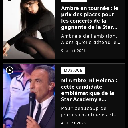
la parution du single Je
Ambre en tournée : le
fais de mon mieux. Le
prix des places pour
demi-finaliste...
les concerts de la
gagnante de la Star
Academy !
Ambre a de l'ambition.
Alors qu'elle défend le
single J'me demande et
9 juillet 2026
qu'elle prépare son
premier album, la
gagnante de la dernière
player2
MUSIQUE
saison de la Star
Ni Ambre, ni Helena :
Academy annonce les
cette candidate
dates de sa...
emblématique de la
Star Academy a
souffert après
Pour beaucoup de
l'émission, "J'étais
jeunes chanteuses et
traitée de potiche"
chanteurs, la Star
4 juillet 2026
Academy est un rêve.