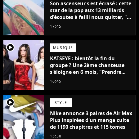
Son ascenseur s'est écrasé : cette
star de la pop aux 13 milliards
d'écoutes à failli nous quitter, "Je
pensais ne plus jamais chanter"
17:45
player2
MUSIQUE
KATSEYE : bientôt la fin du
groupe ? Une 2ème chanteuse
s'éloigne en 6 mois, "Prendre
cette décision n’a pas été facile"
16:45
player2
STYLE
Nike annonce 3 paires de Air Max
Plus inspirées d'un manga culte
de 1190 chapitres et 115 tomes
15:30