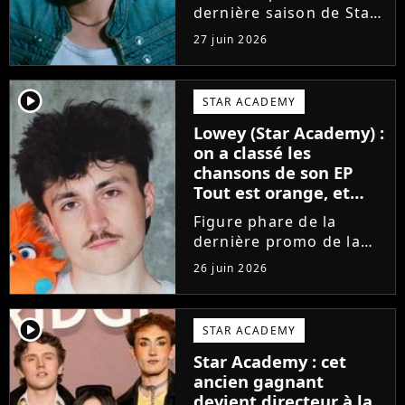
dernière saison de Star
Academy, Bastiaan fait
27 juin 2026
enfin les présentations
en musique. Découvrez
son premier single
player2
STAR ACADEMY
Château, très Troye
Lowey (Star Academy) :
Sivan dans l'esprit, et
on a classé les
son...
chansons de son EP
Tout est orange, et
voici la meilleure !
Figure phare de la
dernière promo de la
Star Academy, Léo se
26 juin 2026
lance enfin. Sous le nom
de scène Lowey, l'artiste
de 25 ans dévoile un
player2
STAR ACADEMY
premier EP énergique et
Star Academy : cet
très prometteur
ancien gagnant
nommé...
devient directeur à la