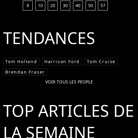
9
10
20
30
40
50
57
TENDANCES
Tom Holland
Harrison Ford
Tom Cruise
Brendan Fraser
VOIR TOUS LES PEOPLE
TOP ARTICLES DE
LA SEMAINE