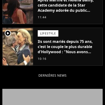
cette candidate de la Star
Academy adorée du public
annonce son premier album,
11:44
"C'est tellement puissant"
player2
LIFESTYLE
Ils sont mariés depuis 75 ans,
c'est le couple le plus durable
d'Hollywood : "Nous avons
avancé jour après jour, et les
10:16
jours se sont transformés en
décennies"
DERNIÈRES NEWS