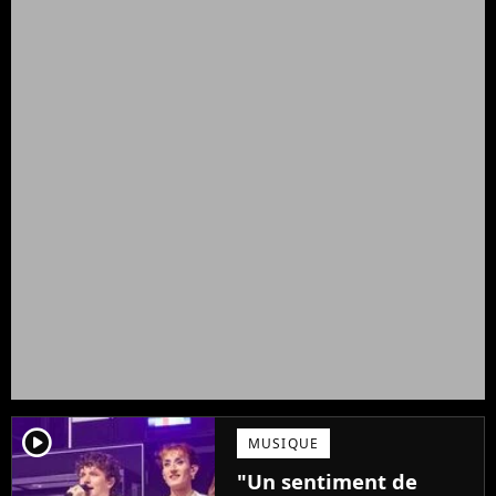
player2
MUSIQUE
"Un sentiment de