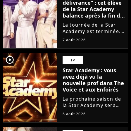
délivrance" : cet élève
de la Star Academy
balance après la fin de
la tournée
La tournée de la Star
Academy est terminée.
L'occasion pour les
7 août 2026
élèves de vaquer à leurs
projets solos. En
parallèle, cet élève sort
player2
TV
du silence et se dit
Star Academy : vous
soulagé de ne plus être
avez déjà vu la
sur...
nouvelle prof dans The
Voice et aux Enfoirés
La prochaine saison de
la Star Academy sera
incarnée par une
6 août 2026
nouvelle génération de
professeurs après les