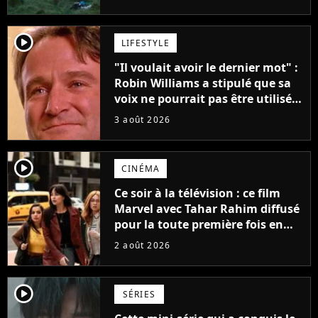
player2
LIFESTYLE
"Il voulait avoir le dernier mot" :
Robin Williams a stipulé que sa
voix ne pourrait pas être utilisée
avant 2039, pourtant Disney
3 août 2026
possède des enregistrements
inédits
player2
CINÉMA
Ce soir à la télévision : ce film
Marvel avec Tahar Rahim diffusé
pour la toute première fois en
France
2 août 2026
player2
SÉRIES