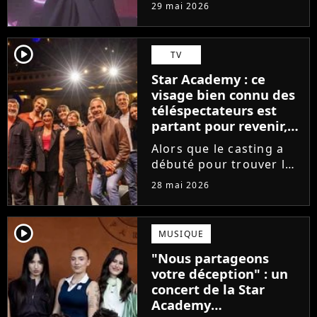
tournée, l'élève de la
29 mai 2026
Star Academy dévoile
son tout premier single.
Avec Garçon solide, le
player2
TV
chanteur livre une
Star Academy : ce
facette plus fragile de
visage bien connu des
sa personnalité....
téléspectateurs est
partant pour revenir,
sauf que la place est
Alors que le casting a
déjà prise
débuté pour trouver les
prochains Pierre
28 mai 2026
Garnier, Marine ou
Ambre, une professeure
emblématique de la Star
player2
MUSIQUE
Academy se positionne
"Nous partageons
pour enseigner le chant
votre déception" : un
aux...
concert de la Star
Academy