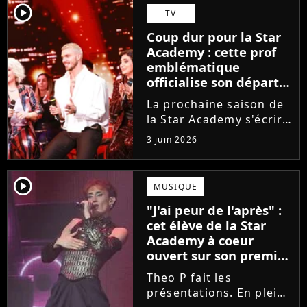
Guérir. En parallèle, la
player2
TV
chanteuse et
Coup dur pour la Star
comédienne rejoindra
Academy : cette prof
Laura Felpin, Harpo...
emblématique
officialise son départ,
"Ça devenait assez
La prochaine saison de
compliqué"
la Star Academy s'écrira
avec une nouvelle
3 juin 2026
recrue dans ses rangs.
Coach d'expression
scénique de l'émission,
player2
MUSIQUE
Marlène Schaff ne
"J'ai peur de l'après" :
rempilera pas à la table
cet élève de la Star
des professeurs...
Academy à coeur
ouvert sur son premier
single intime
Theo P fait les
présentations. En pleine