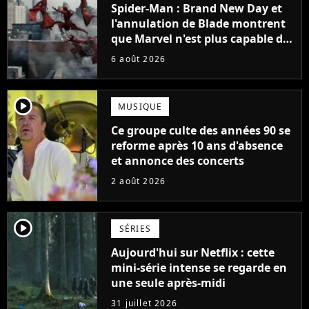
Spider-Man : Brand New Day et
l'annulation de Blade montrent
que Marvel n'est plus capable de
faire quoi que ce soit de simple
6 août 2026
player2
MUSIQUE
Ce groupe culte des années 90 se
reforme après 10 ans d'absence
et annonce des concerts
2 août 2026
player2
SÉRIES
Aujourd'hui sur Netflix : cette
mini-série intense se regarde en
une seule après-midi
31 juillet 2026