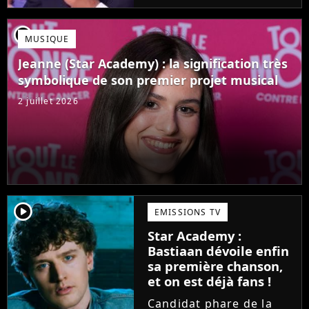
Mais comme l'a rappelé
une ancienne gagnante,
player2
MUSIQUE
l'émission de TF1 n'est
pas toujours simple à
Jeanne (Star Academy) : la signification très
vivre.
symbolique de son premier projet musical
2 juillet 2026
player2
EMISSIONS TV
Star Academy :
Bastiaan dévoile enfin
sa première chanson,
et on est déjà fans !
Candidat phare de la