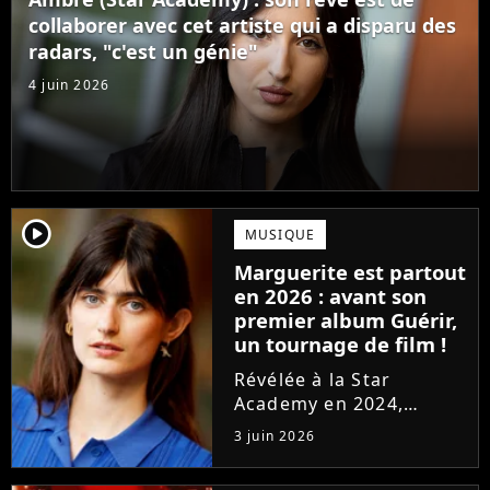
confectionné avec...
collaborer avec cet artiste qui a disparu des
radars, "c'est un génie"
4 juin 2026
player2
MUSIQUE
Marguerite est partout
en 2026 : avant son
premier album Guérir,
un tournage de film !
Révélée à la Star
Academy en 2024,
Marguerite officialise
3 juin 2026
l'arrivée pour l'automne
de son premier album