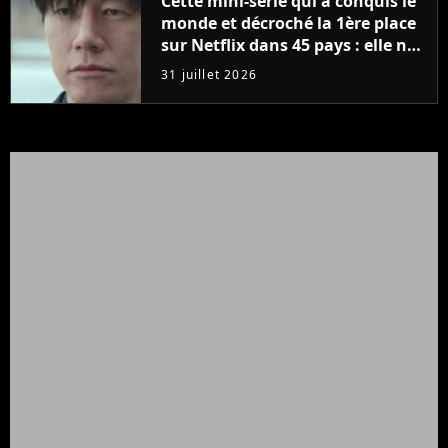
Cette mini-série qui a conquis le
monde et décroché la 1ère place
sur Netflix dans 45 pays : elle ne
compte que 10 épisodes et c'est
31 juillet 2026
un phénomène mondial