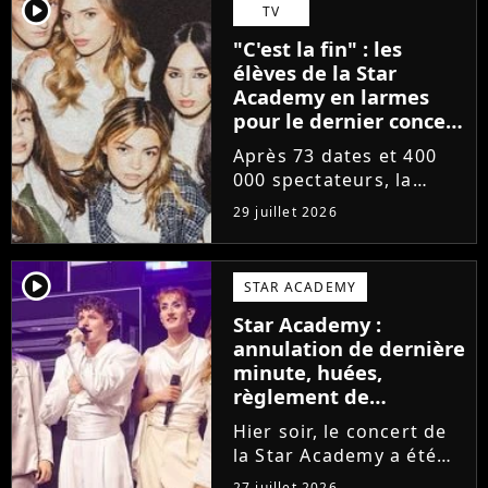
départs annoncés de
player2
TV
Michael Goldman, Lucie
"C'est la fin" : les
Bernardoni et Marlène
élèves de la Star
Schaff. La...
Academy en larmes
pour le dernier concert
de la tournée
Après 73 dates et 400
000 spectateurs, la
tournée de la Star
29 juillet 2026
Academy vient de se
terminer dans les
larmes. Sur les réseaux
player2
STAR ACADEMY
sociaux, les élèves
Star Academy :
adressent un dernier
annulation de dernière
message au public...
minute, huées,
règlement de
comptes... Que s'est-il
Hier soir, le concert de
passé au concert de
la Star Academy a été
Bayonne hier soir ?
mouvementé. Quelques
27 juillet 2026