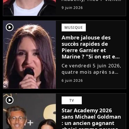
de sortir son premier
9 juin 2026
single Garçon solide. En
interview, l'ancien
candidat se livre à
player2
MUSIQUE
coeur ouvert sur
Ambre jalouse des
l'avenir incertain dans
succès rapides de
le milieu...
Pierre Garnier et
Marine ? "Si on est en
compétition..."
Ce vendredi 5 juin 2026,
quatre mois après sa
victoire à la Star
6 juin 2026
Academy, Ambre a
dévoilé J'me demande,
son premier single. Une
player2
TV
chanson arrivée
Star Academy 2026
tardivement vis-à-vis
sans Michael Goldman
des carrières...
: un ancien gagnant