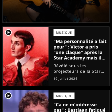
player2
MUSIQUE
"Ma personnalité a fait
peur" : Victor a pris
"une claque" après la
Star Academy mais il
en est ressorti plus
Révélé sous les
fort (interview)
projecteurs de la Star
Academy, Victor a fait
19 juillet 2026
face à la réalité brutale
de l'industrie musicale
après sa sortie de
player2
MUSIQUE
l'émission. Face à des
"Ca ne m'intéresse
maisons de disques
pas" : Bastiaan fatigué
frileuses,...