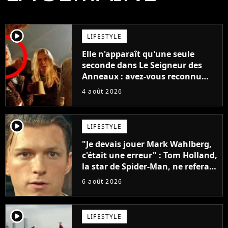
player2
LIFESTYLE
Elle n'apparaît qu'une seule
seconde dans Le Seigneur des
Anneaux : avez-vous reconnu
cette légende du cinéma dans la
4 août 2026
saga ?
player2
LIFESTYLE
"Je devais jouer Mark Wahlberg,
c'était une erreur" : Tom Holland,
la star de Spider-Man, ne referait
pas ce blockbuster
6 août 2026
player2
LIFESTYLE