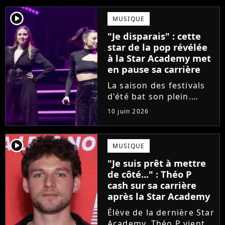
player2
MUSIQUE
"Je disparais" : cette
star de la pop révélée
à la Star Academy met
en pause sa carrière
La saison des festivals
d'été bat son plein.
Avant sa venue à
10 juin 2026
Solidays ou aux
Francofolies, cette
chanteuse phare de la
player2
MUSIQUE
pop francophone fait
"Je suis prêt à mettre
une annonce de taille :
de côté..." : Théo P
une fois sa tournée...
cash sur sa carrière
après la Star Academy
Élève de la dernière Star
Academy, Théo P vient