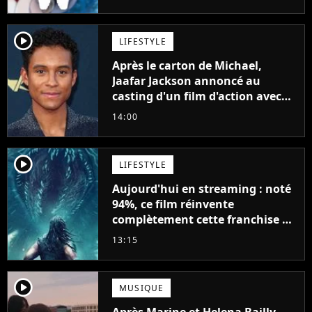
player2
LIFESTYLE
Après le carton de Michael,
Jaafar Jackson annoncé au
casting d'un film d'action avec
Will Smith
14:00
player2
LIFESTYLE
Aujourd'hui en streaming : noté
94%, ce film réinvente
complètement cette franchise de
science-fiction vieille de 40 ans
13:15
player2
MUSIQUE
Après Marine et Helena Bailly,