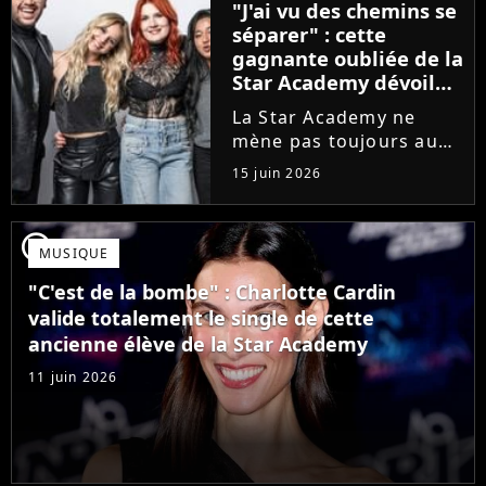
"J'ai vu des chemins se
que Jenifer et Nolwenn
séparer" : cette
Leroy !
gagnante oubliée de la
Star Academy dévoile
l'envers du décor du
La Star Academy ne
métier
mène pas toujours au
succès. Après l'échec de
15 juin 2026
son premier album,
Anisha Jo, gagnante de
la Star Academy 2022, a
player2
MUSIQUE
vu beaucoup de portes
se fermer. Sur
"C'est de la bombe" : Charlotte Cardin
Instagram, elle...
valide totalement le single de cette
ancienne élève de la Star Academy
11 juin 2026