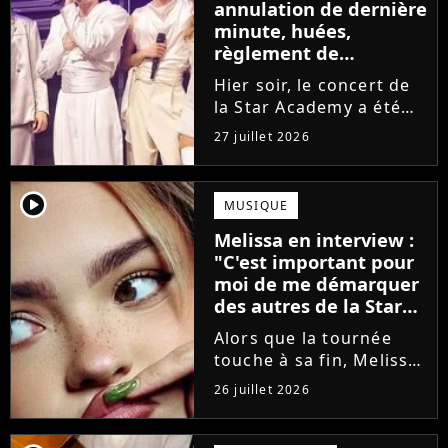
annulation de dernière
minute, huées,
règlement de
comptes... Que s'est-il
Hier soir, le concert de
passé au concert de
la Star Academy a été
Bayonne hier soir ?
mouvementé. Quelques
27 juillet 2026
minutes avant le show,
trois élèves ont
annoncé ne pas vouloir
player2
MUSIQUE
monter sur scène pour
Melissa en interview :
des raisons politiques.
"C'est important pour
Leur...
moi de me démarquer
des autres de la Star
Academy"
Alors que la tournée
touche à sa fin, Melissa
se confie en interview
26 juillet 2026
sur Volum sur la
création de son EP tout