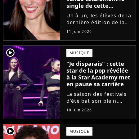
single de cette
ancienne élève de la
Un à un, les élèves de la
Star Academy
dernière édition de la
Star Academy se font
11 juin 2026
une place dans le nid.
Dans le sillage d'Ambre,
c'est au tour de Lily
player2
MUSIQUE
Campa de présenter
"Je disparais" : cette
son univers à travers...
star de la pop révélée
à la Star Academy met
en pause sa carrière
La saison des festivals
d'été bat son plein.
Avant sa venue à
10 juin 2026
Solidays ou aux
Francofolies, cette
chanteuse phare de la
player2
MUSIQUE
pop francophone fait