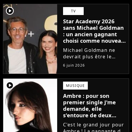
player2
TV
Star Academy 2026
sans Michael Goldman
: un ancien gagnant
choisi comme nouveau
directeur ?
Michael Goldman ne
devrait plus être le
directeur de la Star
6 juin 2026
Academy lors de la
saison 2026. Et pour lui
succéder, c'est un
player2
MUSIQUE
ancien gagnant de
Ambre : pour son
l'émission de TF1 qui
premier single J'me
sera aujourd'hui...
demande, elle
s'entoure de deux
proches de Slimane
C'est le grand jour pour
Ambre ! La gagnante de