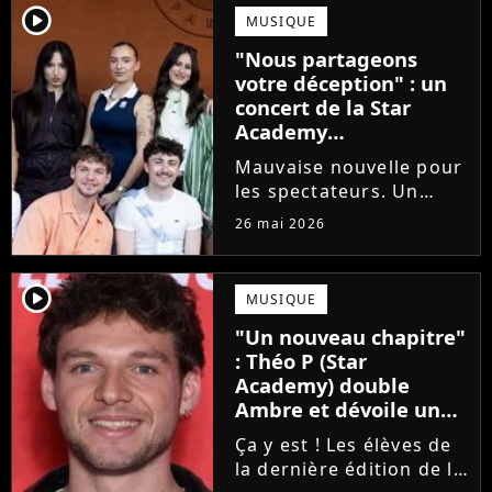
emblématique de la Star
player2
MUSIQUE
Academy se positionne
"Nous partageons
pour enseigner le chant
votre déception" : un
aux...
concert de la Star
Academy
définitivement annulé
Mauvaise nouvelle pour
les spectateurs. Un
concert de la Star
26 mai 2026
Academy, annulé à la
dernière minute pour
des raisons de santé, ne
player2
MUSIQUE
sera finalement pas
"Un nouveau chapitre"
reprogrammé.
: Théo P (Star
Academy) double
Ambre et dévoile un
premier extrait de son
Ça y est ! Les élèves de
single
la dernière édition de la