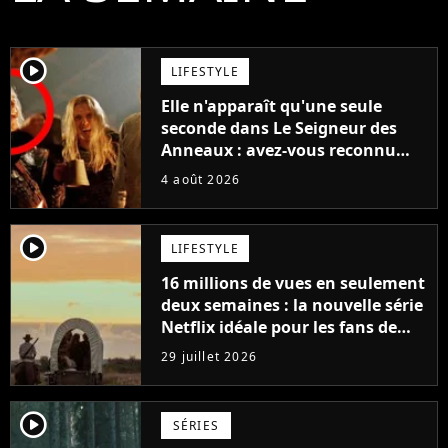
player2
LIFESTYLE
Elle n'apparaît qu'une seule
seconde dans Le Seigneur des
Anneaux : avez-vous reconnu
cette légende du cinéma dans la
4 août 2026
saga ?
player2
LIFESTYLE
16 millions de vues en seulement
deux semaines : la nouvelle série
Netflix idéale pour les fans de
Yellowstone
29 juillet 2026
player2
SÉRIES