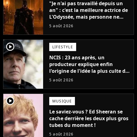
"Je n'ai pas travaillé depuis un
an" : c'est la meilleure actrice de
L'Odyssée, mais personne ne
veut lui donner de rôle au
5 août 2026
cinéma
player2
LIFESTYLE
NCIS : 23 ans après, un
producteur explique enfin
l'origine de l'idée la plus culte de
la série (et on ne parle pas du
5 août 2026
bateau)
player2
MUSIQUE
Le saviez-vous ? Ed Sheeran se
cache derrière les deux plus gros
tubes du moment !
5 août 2026