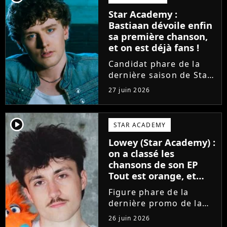
sortir un troisième titre
Star Academy :
(Les règles) et vient...
Bastiaan dévoile enfin
sa première chanson,
et on est déjà fans !
Candidat phare de la
dernière saison de Star
Academy, Bastiaan fait
27 juin 2026
enfin les présentations
en musique. Découvrez
son premier single
player2
STAR ACADEMY
Château, très Troye
Lowey (Star Academy) :
Sivan dans l'esprit, et
on a classé les
son...
chansons de son EP
Tout est orange, et
voici la meilleure !
Figure phare de la
dernière promo de la
Star Academy, Léo se
26 juin 2026
lance enfin. Sous le nom