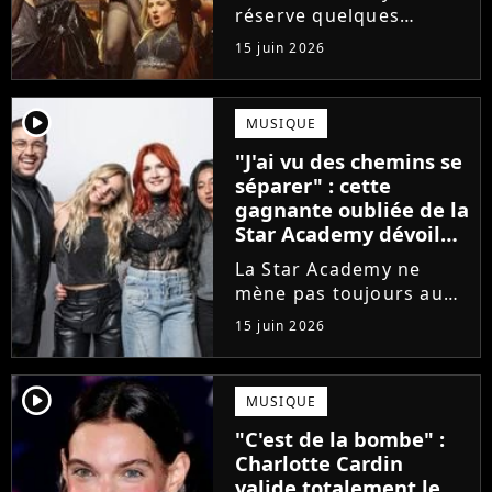
de l'émission !
réserve quelques
surprises. Cette
15 juin 2026
gagnante totalement
oubliée de l'émission
est aujourd'hui plus
player2
MUSIQUE
écoutée en streaming
"J'ai vu des chemins se
que Jenifer et Nolwenn
séparer" : cette
Leroy !
gagnante oubliée de la
Star Academy dévoile
l'envers du décor du
La Star Academy ne
métier
mène pas toujours au
succès. Après l'échec de
15 juin 2026
son premier album,
Anisha Jo, gagnante de
la Star Academy 2022, a
player2
MUSIQUE
vu beaucoup de portes
"C'est de la bombe" :
se fermer. Sur
Charlotte Cardin
Instagram, elle...
valide totalement le