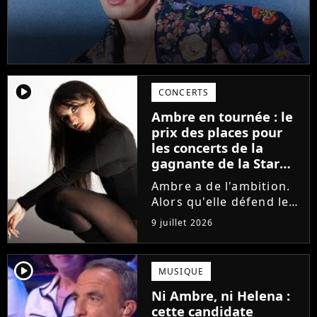
player2
CONCERTS
Ambre en tournée : le
prix des places pour
les concerts de la
gagnante de la Star
Academy !
Ambre a de l'ambition.
Alors qu'elle défend le
single J'me demande et
9 juillet 2026
qu'elle prépare son
premier album, la
gagnante de la dernière
player2
MUSIQUE
saison de la Star
Ni Ambre, ni Helena :
Academy annonce les
cette candidate
dates de sa...