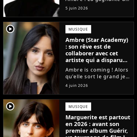
la Star Academy fait ses
5 juin 2026
premiers pas dans
l'industrie en publiant
J'me demande, un
player2
MUSIQUE
premier single que la
Ambre (Star Academy)
chanteuse a
: son rêve est de
confectionné avec...
collaborer avec cet
artiste qui a disparu
des radars, "c'est un
Ambre is coming ! Alors
génie"
qu'elle sort le grand jeu
cette semaine en
4 juin 2026
publiant son premier
single J'me demande, la
gagnante de la Star
player2
MUSIQUE
Academy affiche
Marguerite est partout
clairement ses
en 2026 : avant son
ambitions. Son rêve...
premier album Guérir,