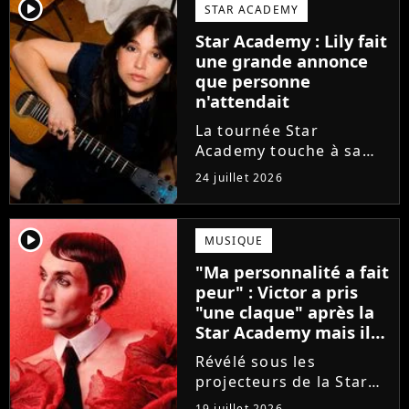
va bien (j'crois), son
player2
STAR ACADEMY
envie de gommer
Star Academy : Lily fait
l'étiquette Star
une grande annonce
Academy, le jeu...
que personne
n'attendait
La tournée Star
Academy touche à sa
fin. Et bonne nouvelle :
24 juillet 2026
la jeune Lily Campa
vient de signer avec un
grand label de musique
player2
MUSIQUE
en France.
"Ma personnalité a fait
peur" : Victor a pris
"une claque" après la
Star Academy mais il
en est ressorti plus
Révélé sous les
fort (interview)
projecteurs de la Star
Academy, Victor a fait
19 juillet 2026