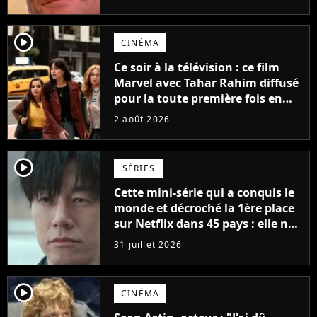
possède des enregistrements
inédits
player2
CINÉMA
Ce soir à la télévision : ce film
Marvel avec Tahar Rahim diffusé
pour la toute première fois en
France
2 août 2026
player2
SÉRIES
Cette mini-série qui a conquis le
monde et décroché la 1ère place
sur Netflix dans 45 pays : elle ne
compte que 10 épisodes et c'est
31 juillet 2026
un phénomène mondial
player2
CINÉMA