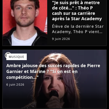
"Je suis prêt à mettre
une annonce de taille :
de côté..." : Théo P
une fois sa tournée...
cash sur sa carrière
après la Star Academy
Élève de la dernière Star
Academy, Théo P vient
de sortir son premier
9 juin 2026
single Garçon solide. En
interview, l'ancien
candidat se livre à
player2
MUSIQUE
coeur ouvert sur
l'avenir incertain dans
Ambre jalouse des succès rapides de Pierre
le milieu...
Garnier et Marine ? "Si on est en
compétition..."
6 juin 2026