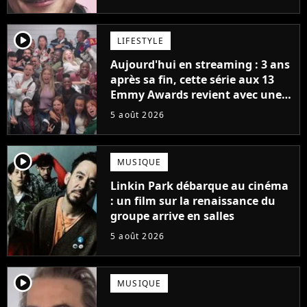
player2
LIFESTYLE
Aujourd'hui en streaming : 3 ans
après sa fin, cette série aux 13
Emmy Awards revient avec une
suite... totalement différente
5 août 2026
player2
MUSIQUE
Linkin Park débarque au cinéma
: un film sur la renaissance du
groupe arrive en salles
5 août 2026
player2
MUSIQUE