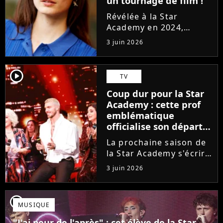
un tournage de film !
Révélée à la Star
Academy en 2024,
Marguerite officialise
3 juin 2026
l'arrivée pour l'automne
de son premier album
Guérir. En parallèle, la
player2
TV
chanteuse et
Coup dur pour la Star
comédienne rejoindra
Academy : cette prof
Laura Felpin, Harpo...
emblématique
officialise son départ,
"Ça devenait assez
La prochaine saison de
compliqué"
la Star Academy s'écrira
avec une nouvelle
3 juin 2026
recrue dans ses rangs.
Coach d'expression
scénique de l'émission,
player2
MUSIQUE
Marlène Schaff ne
rempilera pas à la table
"J'ai peur de l'après" : cet élève de la Star