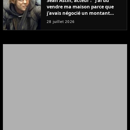
Sean Astin, acteur : "J'ai dû
vendre ma maison parce que
j'avais négocié un montant
beaucoup trop bas pour Le
28 juillet 2026
Seigneur des anneaux"