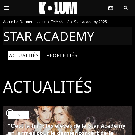
menu
newsletter
search
Accueil
Dernières actus
Télé réalité
Star Academy 2025
STAR ACADEMY
ACTUALITÉS
PEOPLE LIÉS
ACTUALITÉS
player2
TV
"C'est la fin" : les élèves de la Star Academy
en larmes pour le dernier concert de la