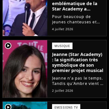
emblématique de la
Star Academy a
souffert après
Pour beaucoup de
l'émission, "J'étais
jeunes chanteuses et
traitée de potiche"
chanteurs, la Star
4 juillet 2026
Academy est un rêve.
Mais comme l'a rappelé
une ancienne gagnante,
player2
MUSIQUE
l'émission de TF1 n'est
Jeanne (Star Academy)
pas toujours simple à
: la signification très
vivre.
symbolique de son
premier projet musical
Jeanne n'a pas le temps.
Tandis qu'Ambre vient à
peine de dévoiler son
2 juillet 2026
premier single, l'ex-
candidate de la Star
Academy s'apprête à
player2
EMISSIONS TV