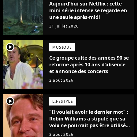
Aujourd'hui sur Netflix : cette
mini-série intense se regarde en
une seule après-midi
31 juillet 2026
player2
MUSIQUE
Ce groupe culte des années 90 se
reforme après 10 ans d'absence
et annonce des concerts
2 août 2026
player2
LIFESTYLE
"Il voulait avoir le dernier mot" :
Robin Williams a stipulé que sa
voix ne pourrait pas être utilisée
avant 2039, pourtant Disney
3 août 2026