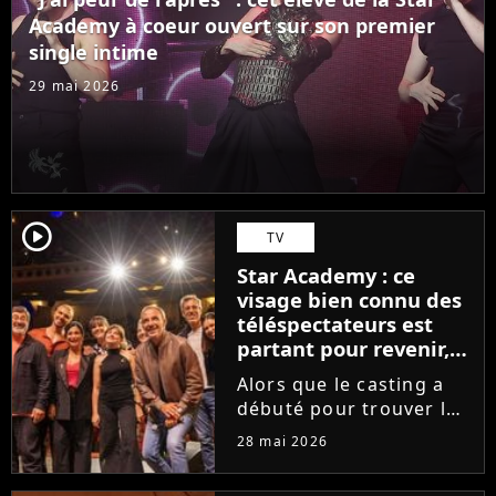
des professeurs...
Academy à coeur ouvert sur son premier
single intime
29 mai 2026
player2
TV
Star Academy : ce
visage bien connu des
téléspectateurs est
partant pour revenir,
sauf que la place est
Alors que le casting a
déjà prise
débuté pour trouver les
prochains Pierre
28 mai 2026
Garnier, Marine ou
Ambre, une professeure