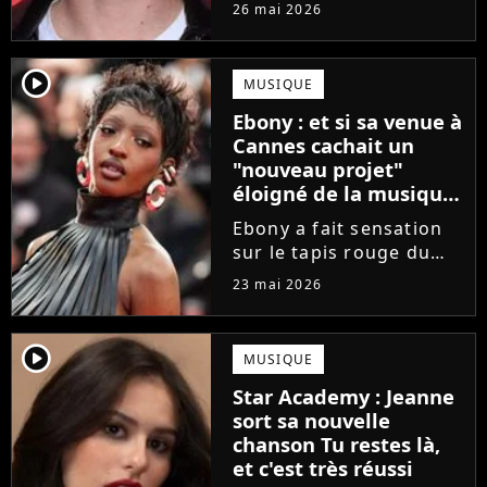
Star Academy
26 mai 2026
commencent enfin à
publier leurs singles et
c'est Théo P qui sera le
player2
MUSIQUE
prochain à faire le
Ebony : et si sa venue à
grand saut. Découvrez
Cannes cachait un
un extrait...
"nouveau projet"
éloigné de la musique
?
Ebony a fait sensation
sur le tapis rouge du
Festival de Cannes 2026.
23 mai 2026
Une venue qui annonce
un "nouveau projet" en
lien avec... le cinéma ?
player2
MUSIQUE
La finaliste de la Star
Star Academy : Jeanne
Academy divulgue...
sort sa nouvelle
chanson Tu restes là,
et c'est très réussi