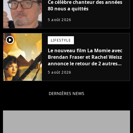
Ce célèbre chanteur des années
80 nous a quittés
5 août 2026
player2
LIFESTYLE
Le nouveau film La Momie avec
Brendan Fraser et Rachel Weisz
annonce le retour de 2 autres
personnages emblématiques de
5 août 2026
la saga
DERNIÈRES NEWS