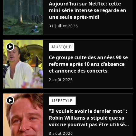
Aujourd'hui sur Netflix : cette
mini-série intense se regarde en
une seule après-midi
31 juillet 2026
player2
MUSIQUE
Ce groupe culte des années 90 se
reforme après 10 ans d'absence
et annonce des concerts
2 août 2026
player2
LIFESTYLE
"Il voulait avoir le dernier mot" :
Robin Williams a stipulé que sa
voix ne pourrait pas être utilisée
avant 2039, pourtant Disney
3 août 2026