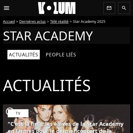
menu
newsletter
search
Accueil
Dernières actus
Télé réalité
Star Academy 2025
STAR ACADEMY
ACTUALITÉS
PEOPLE LIÉS
ACTUALITÉS
player2
TV
"C'est la fin" : les élèves de la Star Academy
en larmes pour le dernier concert de la