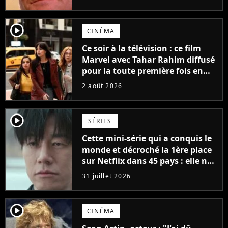
possède des enregistrements
inédits
player2
CINÉMA
Ce soir à la télévision : ce film
Marvel avec Tahar Rahim diffusé
pour la toute première fois en
France
2 août 2026
player2
SÉRIES
Cette mini-série qui a conquis le
monde et décroché la 1ère place
sur Netflix dans 45 pays : elle ne
compte que 10 épisodes et c'est
31 juillet 2026
un phénomène mondial
player2
CINÉMA