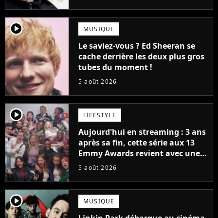
bateau)
player2
MUSIQUE
Le saviez-vous ? Ed Sheeran se
cache derrière les deux plus gros
tubes du moment !
5 août 2026
player2
LIFESTYLE
Aujourd'hui en streaming : 3 ans
après sa fin, cette série aux 13
Emmy Awards revient avec une
suite... totalement différente
5 août 2026
player2
MUSIQUE
Linkin Park débarque au cinéma