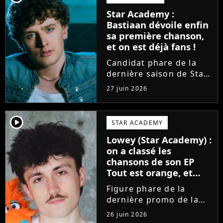
sortir un troisième titre
Star Academy :
(Les règles) et vient...
Bastiaan dévoile enfin
sa première chanson,
et on est déjà fans !
Candidat phare de la
dernière saison de Star
Academy, Bastiaan fait
27 juin 2026
enfin les présentations
en musique. Découvrez
son premier single
player2
STAR ACADEMY
Château, très Troye
Lowey (Star Academy) :
Sivan dans l'esprit, et
on a classé les
son...
chansons de son EP
Tout est orange, et
voici la meilleure !
Figure phare de la
dernière promo de la
Star Academy, Léo se
26 juin 2026
lance enfin. Sous le nom