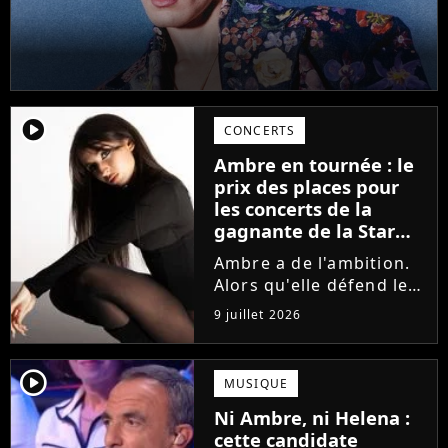
player2
CONCERTS
Ambre en tournée : le
prix des places pour
les concerts de la
gagnante de la Star
Academy !
Ambre a de l'ambition.
Alors qu'elle défend le
single J'me demande et
9 juillet 2026
qu'elle prépare son
premier album, la
gagnante de la dernière
player2
MUSIQUE
saison de la Star
Ni Ambre, ni Helena :
Academy annonce les
cette candidate
dates de sa...