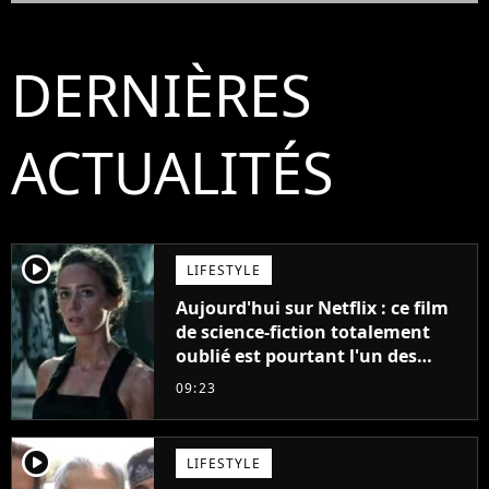
DERNIÈRES
ACTUALITÉS
player2
LIFESTYLE
Aujourd'hui sur Netflix : ce film
de science-fiction totalement
oublié est pourtant l'un des
meilleurs des années 2010
09:23
player2
LIFESTYLE