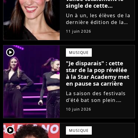
single de cette
ancienne élève de la
Un à un, les élèves de la
Star Academy
dernière édition de la
Star Academy se font
11 juin 2026
une place dans le nid.
Dans le sillage d'Ambre,
c'est au tour de Lily
player2
MUSIQUE
Campa de présenter
"Je disparais" : cette
son univers à travers...
star de la pop révélée
à la Star Academy met
en pause sa carrière
La saison des festivals
d'été bat son plein.
Avant sa venue à
10 juin 2026
Solidays ou aux
Francofolies, cette
chanteuse phare de la
player2
MUSIQUE
pop francophone fait