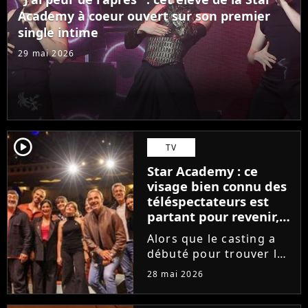
des professeurs...
Academy à coeur ouvert sur son premier
single intime
29 mai 2026
player2
TV
Star Academy : ce
visage bien connu des
téléspectateurs est
partant pour revenir,
sauf que la place est
Alors que le casting a
déjà prise
débuté pour trouver les
prochains Pierre
28 mai 2026
Garnier, Marine ou
Ambre, une professeure