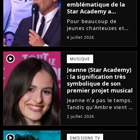
emblématique de la
Star Academy a
souffert après
Pour beaucoup de
l'émission, "J'étais
jeunes chanteuses et
traitée de potiche"
chanteurs, la Star
4 juillet 2026
Academy est un rêve.
Mais comme l'a rappelé
une ancienne gagnante,
player2
MUSIQUE
l'émission de TF1 n'est
Jeanne (Star Academy)
pas toujours simple à
: la signification très
vivre.
symbolique de son
premier projet musical
Jeanne n'a pas le temps.
Tandis qu'Ambre vient à
peine de dévoiler son
2 juillet 2026
premier single, l'ex-
candidate de la Star
Academy s'apprête à
player2
EMISSIONS TV