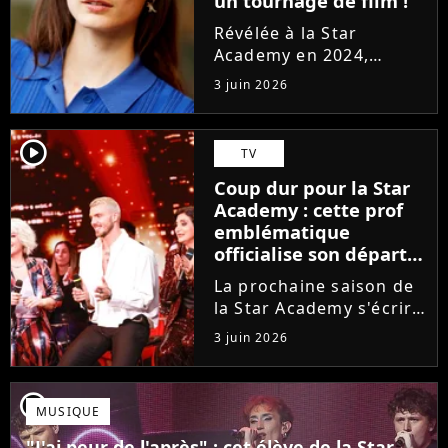
un tournage de film !
Révélée à la Star
Academy en 2024,
Marguerite officialise
3 juin 2026
l'arrivée pour l'automne
de son premier album
Guérir. En parallèle, la
player2
TV
chanteuse et
Coup dur pour la Star
comédienne rejoindra
Academy : cette prof
Laura Felpin, Harpo...
emblématique
officialise son départ,
"Ça devenait assez
La prochaine saison de
compliqué"
la Star Academy s'écrira
avec une nouvelle
3 juin 2026
recrue dans ses rangs.
Coach d'expression
scénique de l'émission,
player2
MUSIQUE
Marlène Schaff ne
rempilera pas à la table
"J'ai peur de l'après" : cet élève de la Star