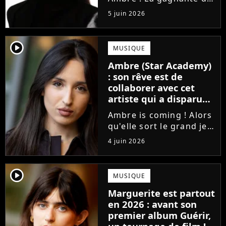
la Star Academy fait ses
5 juin 2026
premiers pas dans
l'industrie en publiant
J'me demande, un
player2
MUSIQUE
premier single que la
Ambre (Star Academy)
chanteuse a
: son rêve est de
confectionné avec...
collaborer avec cet
artiste qui a disparu
des radars, "c'est un
Ambre is coming ! Alors
génie"
qu'elle sort le grand jeu
cette semaine en
4 juin 2026
publiant son premier
single J'me demande, la
gagnante de la Star
player2
MUSIQUE
Academy affiche
Marguerite est partout
clairement ses
en 2026 : avant son
ambitions. Son rêve...
premier album Guérir,