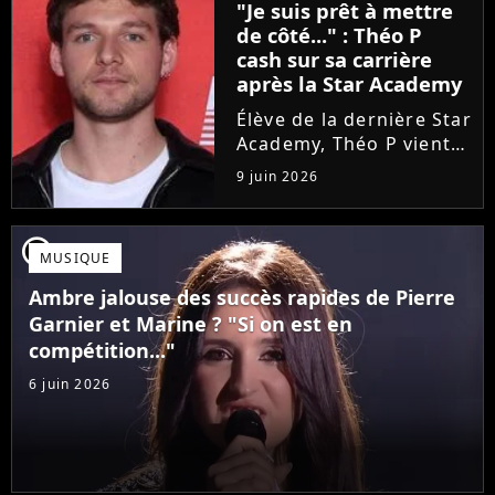
"Je suis prêt à mettre
une annonce de taille :
de côté..." : Théo P
une fois sa tournée...
cash sur sa carrière
après la Star Academy
Élève de la dernière Star
Academy, Théo P vient
de sortir son premier
9 juin 2026
single Garçon solide. En
interview, l'ancien
candidat se livre à
player2
MUSIQUE
coeur ouvert sur
l'avenir incertain dans
Ambre jalouse des succès rapides de Pierre
le milieu...
Garnier et Marine ? "Si on est en
compétition..."
6 juin 2026