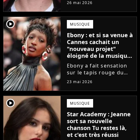
Star Academy
26 mai 2026
commencent enfin à
publier leurs singles et
c'est Théo P qui sera le
player2
MUSIQUE
prochain à faire le
Ebony : et si sa venue à
grand saut. Découvrez
Cannes cachait un
un extrait...
"nouveau projet"
éloigné de la musique
?
Ebony a fait sensation
sur le tapis rouge du
Festival de Cannes 2026.
23 mai 2026
Une venue qui annonce
un "nouveau projet" en
lien avec... le cinéma ?
player2
MUSIQUE
La finaliste de la Star
Star Academy : Jeanne
Academy divulgue...
sort sa nouvelle
chanson Tu restes là,
et c'est très réussi