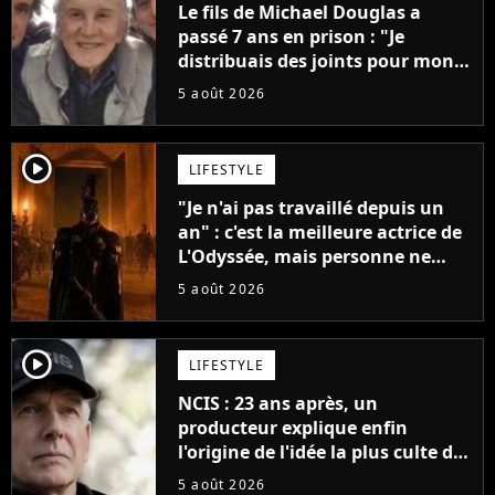
Le fils de Michael Douglas a
passé 7 ans en prison : "Je
distribuais des joints pour mon
père"
5 août 2026
player2
LIFESTYLE
"Je n'ai pas travaillé depuis un
an" : c'est la meilleure actrice de
L'Odyssée, mais personne ne
veut lui donner de rôle au
5 août 2026
cinéma
player2
LIFESTYLE
NCIS : 23 ans après, un
producteur explique enfin
l'origine de l'idée la plus culte de
la série (et on ne parle pas du
5 août 2026