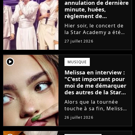
annulation de dernière
minute, huées,
règlement de
comptes... Que s'est-il
Hier soir, le concert de
passé au concert de
la Star Academy a été
Bayonne hier soir ?
mouvementé. Quelques
27 juillet 2026
minutes avant le show,
trois élèves ont
annoncé ne pas vouloir
player2
MUSIQUE
monter sur scène pour
Melissa en interview :
des raisons politiques.
"C'est important pour
Leur...
moi de me démarquer
des autres de la Star
Academy"
Alors que la tournée
touche à sa fin, Melissa
se confie en interview
26 juillet 2026
sur Volum sur la
création de son EP tout