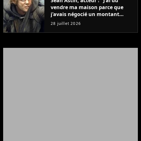
Sean Astin, acteur : "J'ai dû
vendre ma maison parce que
j'avais négocié un montant
beaucoup trop bas pour Le
28 juillet 2026
Seigneur des anneaux"