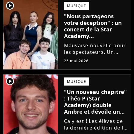
emblématique de la Star
player2
MUSIQUE
Academy se positionne
"Nous partageons
pour enseigner le chant
votre déception" : un
aux...
concert de la Star
Academy
définitivement annulé
Mauvaise nouvelle pour
les spectateurs. Un
concert de la Star
26 mai 2026
Academy, annulé à la
dernière minute pour
des raisons de santé, ne
player2
MUSIQUE
sera finalement pas
"Un nouveau chapitre"
reprogrammé.
: Théo P (Star
Academy) double
Ambre et dévoile un
premier extrait de son
Ça y est ! Les élèves de
single
la dernière édition de la