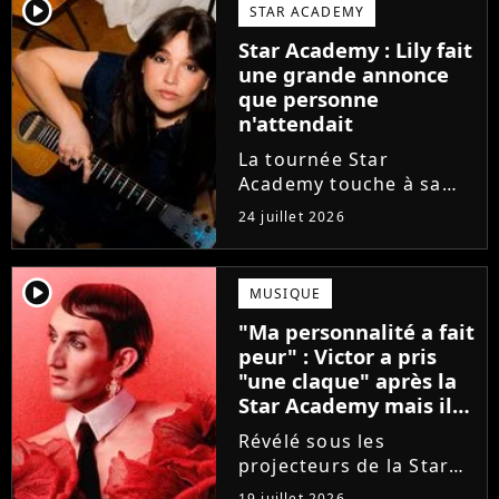
va bien (j'crois), son
player2
STAR ACADEMY
envie de gommer
Star Academy : Lily fait
l'étiquette Star
une grande annonce
Academy, le jeu...
que personne
n'attendait
La tournée Star
Academy touche à sa
fin. Et bonne nouvelle :
24 juillet 2026
la jeune Lily Campa
vient de signer avec un
grand label de musique
player2
MUSIQUE
en France.
"Ma personnalité a fait
peur" : Victor a pris
"une claque" après la
Star Academy mais il
en est ressorti plus
Révélé sous les
fort (interview)
projecteurs de la Star
Academy, Victor a fait
19 juillet 2026