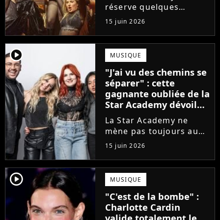
de l'émission !
réserve quelques
surprises. Cette
15 juin 2026
gagnante totalement
oubliée de l'émission
est aujourd'hui plus
player2
MUSIQUE
écoutée en streaming
"J'ai vu des chemins se
que Jenifer et Nolwenn
séparer" : cette
Leroy !
gagnante oubliée de la
Star Academy dévoile
l'envers du décor du
La Star Academy ne
métier
mène pas toujours au
succès. Après l'échec de
15 juin 2026
son premier album,
Anisha Jo, gagnante de
la Star Academy 2022, a
player2
MUSIQUE
vu beaucoup de portes
"C'est de la bombe" :
se fermer. Sur
Charlotte Cardin
Instagram, elle...
valide totalement le