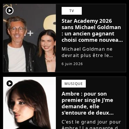
player2
TV
Star Academy 2026
sans Michael Goldman
: un ancien gagnant
choisi comme nouveau
directeur ?
Michael Goldman ne
devrait plus être le
directeur de la Star
6 juin 2026
Academy lors de la
saison 2026. Et pour lui
succéder, c'est un
player2
MUSIQUE
ancien gagnant de
Ambre : pour son
l'émission de TF1 qui
premier single J'me
sera aujourd'hui...
demande, elle
s'entoure de deux
proches de Slimane
C'est le grand jour pour
Ambre ! La gagnante de