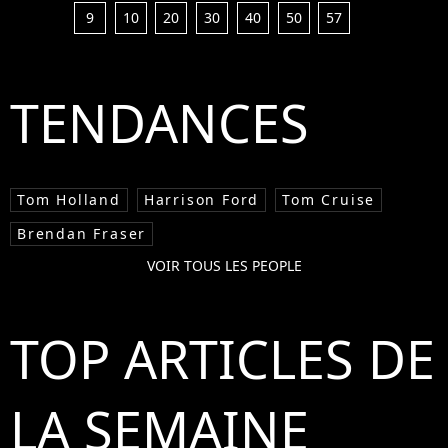
9
10
20
30
40
50
57
TENDANCES
Tom Holland
Harrison Ford
Tom Cruise
Brendan Fraser
VOIR TOUS LES PEOPLE
TOP ARTICLES DE
LA SEMAINE