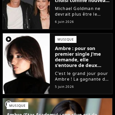
choisi comme nouveau
directeur ?
Michael Goldman ne
devrait plus être le
directeur de la Star
6 juin 2026
Academy lors de la
saison 2026. Et pour lui
succéder, c'est un
player2
MUSIQUE
ancien gagnant de
Ambre : pour son
l'émission de TF1 qui
premier single J'me
sera aujourd'hui...
demande, elle
s'entoure de deux
proches de Slimane
C'est le grand jour pour
Ambre ! La gagnante de
la Star Academy fait ses
5 juin 2026
premiers pas dans
l'industrie en publiant
J'me demande, un
player2
MUSIQUE
premier single que la
chanteuse a
Ambre (Star Academy) : son rêve est de