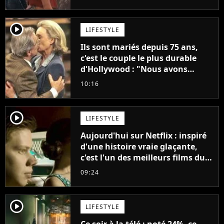
"C'est tellement puissant"
player2
LIFESTYLE
Ils sont mariés depuis 75 ans,
c'est le couple le plus durable
d'Hollywood : "Nous avons
avancé jour après jour, et les
10:16
jours se sont transformés en
décennies"
player2
LIFESTYLE
Aujourd'hui sur Netflix : inspiré
d'une histoire vraie glaçante,
c'est l'un des meilleurs films du
21ème siècle
09:24
player2
LIFESTYLE
Ce soir à la télé : noté 24%, ce