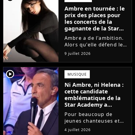
la parution du single Je
Ambre en tournée : le
fais de mon mieux. Le
prix des places pour
demi-finaliste...
les concerts de la
gagnante de la Star
Academy !
Ambre a de l'ambition.
Alors qu'elle défend le
single J'me demande et
9 juillet 2026
qu'elle prépare son
premier album, la
gagnante de la dernière
player2
MUSIQUE
saison de la Star
Ni Ambre, ni Helena :
Academy annonce les
cette candidate
dates de sa...
emblématique de la
Star Academy a
souffert après
Pour beaucoup de
l'émission, "J'étais
jeunes chanteuses et
traitée de potiche"
chanteurs, la Star
4 juillet 2026
Academy est un rêve.