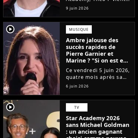
de sortir son premier
9 juin 2026
single Garçon solide. En
interview, l'ancien
candidat se livre à
player2
MUSIQUE
coeur ouvert sur
Ambre jalouse des
l'avenir incertain dans
succès rapides de
le milieu...
Pierre Garnier et
Marine ? "Si on est en
compétition..."
Ce vendredi 5 juin 2026,
quatre mois après sa
victoire à la Star
6 juin 2026
Academy, Ambre a
dévoilé J'me demande,
son premier single. Une
player2
TV
chanson arrivée
Star Academy 2026
tardivement vis-à-vis
sans Michael Goldman
des carrières...
: un ancien gagnant