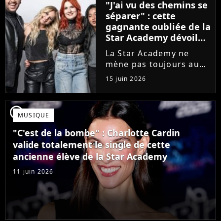
"J'ai vu des chemins se
que Jenifer et Nolwenn
séparer" : cette
Leroy !
gagnante oubliée de la
Star Academy dévoile
l'envers du décor du
La Star Academy ne
métier
mène pas toujours au
succès. Après l'échec de
15 juin 2026
son premier album,
Anisha Jo, gagnante de
la Star Academy 2022, a
player2
MUSIQUE
vu beaucoup de portes
se fermer. Sur
"C'est de la bombe" : Charlotte Cardin
Instagram, elle...
valide totalement le single de cette
ancienne élève de la Star Academy
11 juin 2026