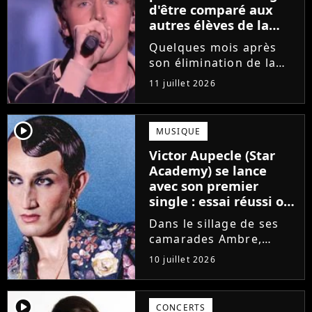
d'être comparé aux
autres élèves de la
Star Academy
Quelques mois après
son élimination de la
Star Academy, Bastiaan
11 juillet 2026
tente de lancer sa
carrière dans la
musique. Et pour ça, le
player2
MUSIQUE
chanteur a récemment
Victor Aupecle (Star
dévoilé "Château", son
Academy) se lance
premier single....
avec son premier
single : essai réussi ou
manqué ? Voici notre
Dans le sillage de ses
avis !
camarades Ambre,
Bastiaan ou Melissa,
10 juillet 2026
Victor Aupecle lance
son projet musical ce
vendredi 10 juillet avec
player2
CONCERTS