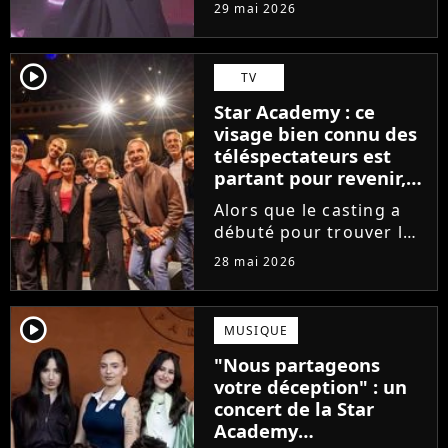
tournée, l'élève de la
29 mai 2026
Star Academy dévoile
son tout premier single.
Avec Garçon solide, le
player2
TV
chanteur livre une
Star Academy : ce
facette plus fragile de
visage bien connu des
sa personnalité....
téléspectateurs est
partant pour revenir,
sauf que la place est
Alors que le casting a
déjà prise
débuté pour trouver les
prochains Pierre
28 mai 2026
Garnier, Marine ou
Ambre, une professeure
emblématique de la Star
player2
MUSIQUE
Academy se positionne
"Nous partageons
pour enseigner le chant
votre déception" : un
aux...
concert de la Star
Academy