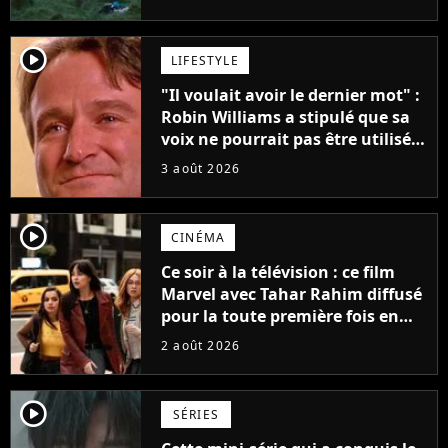
player2
LIFESTYLE
"Il voulait avoir le dernier mot" :
Robin Williams a stipulé que sa
voix ne pourrait pas être utilisée
avant 2039, pourtant Disney
3 août 2026
possède des enregistrements
inédits
player2
CINÉMA
Ce soir à la télévision : ce film
Marvel avec Tahar Rahim diffusé
pour la toute première fois en
France
2 août 2026
player2
SÉRIES