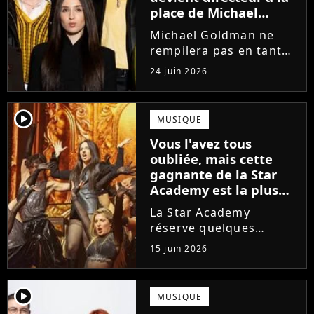
place de Michael
Goldman ? Il donne
Michael Goldman ne
enfin sa réponse
rempilera pas en tant
que directeur de la
24 juin 2026
prochaine saison de la
Star Academy. Mais qui
prendra sa place ? Alors
player2
MUSIQUE
que son nom circule,
Vous l'avez tous
cet ancien gagnant de
oubliée, mais cette
l'émission...
gagnante de la Star
Academy est la plus
écoutée de l'histoire
La Star Academy
de l'émission !
réserve quelques
surprises. Cette
15 juin 2026
gagnante totalement
oubliée de l'émission
est aujourd'hui plus
player2
MUSIQUE
écoutée en streaming