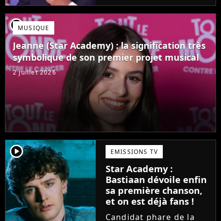
Mais comme l'a rappelé
une ancienne gagnante,
player2
MUSIQUE
l'émission de TF1 n'est
pas toujours simple à
Jeanne (Star Academy) : la signification très
vivre.
symbolique de son premier projet musical
2 juillet 2026
player2
EMISSIONS TV
Star Academy :
Bastiaan dévoile enfin
sa première chanson,
et on est déjà fans !
Candidat phare de la