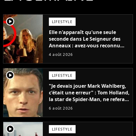
player2
LIFESTYLE
Elle n'apparaît qu'une seule
seconde dans Le Seigneur des
Anneaux : avez-vous reconnu
cette légende du cinéma dans la
4 août 2026
saga ?
player2
LIFESTYLE
"Je devais jouer Mark Wahlberg,
c'était une erreur" : Tom Holland,
la star de Spider-Man, ne referait
pas ce blockbuster
6 août 2026
player2
LIFESTYLE