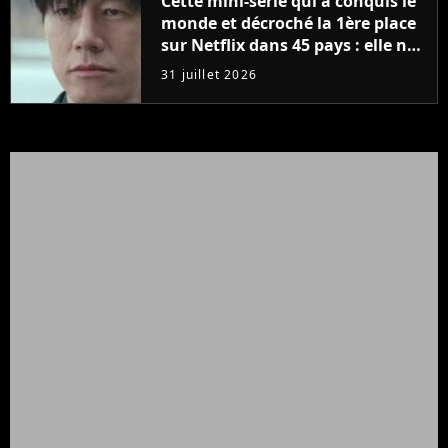
Cette mini-série qui a conquis le
monde et décroché la 1ère place
sur Netflix dans 45 pays : elle ne
compte que 10 épisodes et c'est
31 juillet 2026
un phénomène mondial