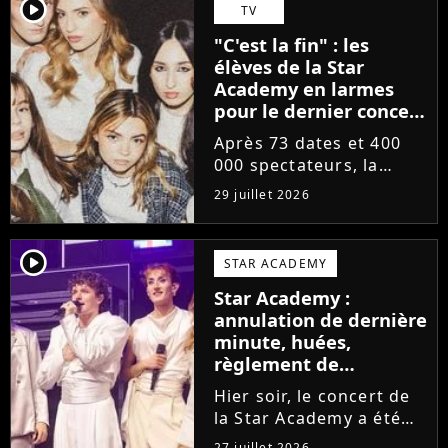
départs annoncés de
player2
TV
Michael Goldman, Lucie
"C'est la fin" : les
Bernardoni et Marlène
élèves de la Star
Schaff. La...
Academy en larmes
pour le dernier concert
de la tournée
Après 73 dates et 400
000 spectateurs, la
tournée de la Star
29 juillet 2026
Academy vient de se
terminer dans les
larmes. Sur les réseaux
player2
STAR ACADEMY
sociaux, les élèves
Star Academy :
adressent un dernier
annulation de dernière
message au public...
minute, huées,
règlement de
comptes... Que s'est-il
Hier soir, le concert de
passé au concert de
la Star Academy a été
Bayonne hier soir ?
mouvementé. Quelques
27 juillet 2026