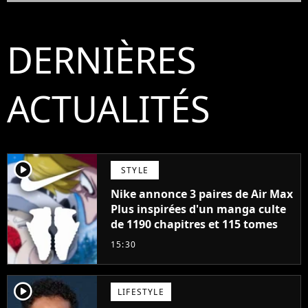
DERNIÈRES
ACTUALITÉS
player2
STYLE
Nike annonce 3 paires de Air Max
Plus inspirées d'un manga culte
de 1190 chapitres et 115 tomes
15:30
player2
LIFESTYLE