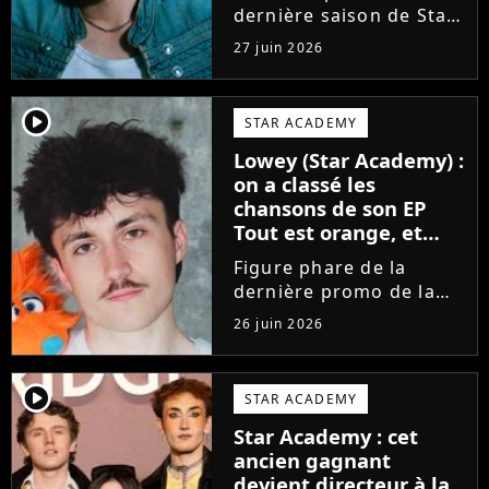
dernière saison de Star
Academy, Bastiaan fait
27 juin 2026
enfin les présentations
en musique. Découvrez
son premier single
player2
STAR ACADEMY
Château, très Troye
Lowey (Star Academy) :
Sivan dans l'esprit, et
on a classé les
son...
chansons de son EP
Tout est orange, et
voici la meilleure !
Figure phare de la
dernière promo de la
Star Academy, Léo se
26 juin 2026
lance enfin. Sous le nom
de scène Lowey, l'artiste
de 25 ans dévoile un
player2
STAR ACADEMY
premier EP énergique et
Star Academy : cet
très prometteur
ancien gagnant
nommé...
devient directeur à la