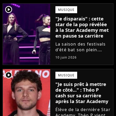
player2
MUSIQUE
"Je disparais" : cette
star de la pop révélée
à la Star Academy met
en pause sa carrière
La saison des festivals
d'été bat son plein.
Avant sa venue à
10 juin 2026
Solidays ou aux
Francofolies, cette
chanteuse phare de la
player2
MUSIQUE
pop francophone fait
"Je suis prêt à mettre
une annonce de taille :
de côté..." : Théo P
une fois sa tournée...
cash sur sa carrière
après la Star Academy
Élève de la dernière Star
Academy, Théo P vient