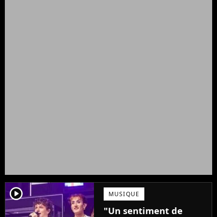
player2
MUSIQUE
"Un sentiment de