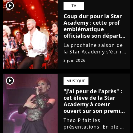
Guérir. En parallèle, la
player2
TV
chanteuse et
Coup dur pour la Star
comédienne rejoindra
Academy : cette prof
Laura Felpin, Harpo...
emblématique
officialise son départ,
"Ça devenait assez
La prochaine saison de
compliqué"
la Star Academy s'écrira
avec une nouvelle
3 juin 2026
recrue dans ses rangs.
Coach d'expression
scénique de l'émission,
player2
MUSIQUE
Marlène Schaff ne
"J'ai peur de l'après" :
rempilera pas à la table
cet élève de la Star
des professeurs...
Academy à coeur
ouvert sur son premier
single intime
Theo P fait les
présentations. En pleine