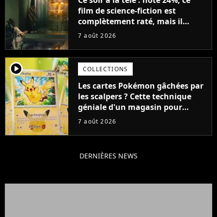
film de science-fiction est
complètement raté, mais il
aurait pu être encore pire à
7 août 2026
cause de son acteur
player2
COLLECTIONS
Les cartes Pokémon gâchées par
les scalpers ? Cette technique
géniale d'un magasin pour
ruiner les revendeurs
7 août 2026
DERNIÈRES NEWS