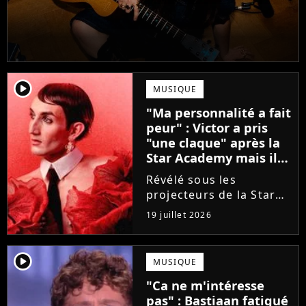
player2
MUSIQUE
"Ma personnalité a fait
peur" : Victor a pris
"une claque" après la
Star Academy mais il
en est ressorti plus
Révélé sous les
fort (interview)
projecteurs de la Star
Academy, Victor a fait
19 juillet 2026
face à la réalité brutale
de l'industrie musicale
après sa sortie de
player2
MUSIQUE
l'émission. Face à des
"Ca ne m'intéresse
maisons de disques
pas" : Bastiaan fatigué
frileuses,...