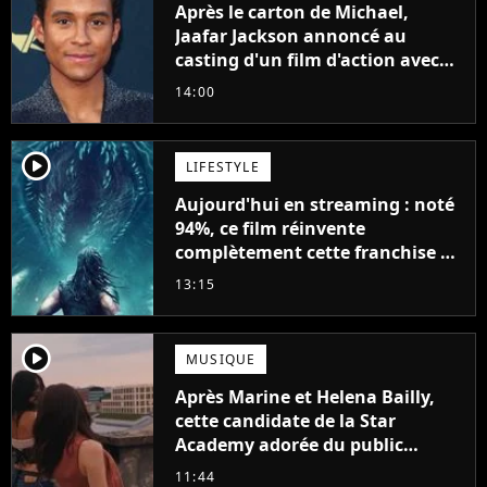
Après le carton de Michael,
Jaafar Jackson annoncé au
casting d'un film d'action avec
Will Smith
14:00
player2
LIFESTYLE
Aujourd'hui en streaming : noté
94%, ce film réinvente
complètement cette franchise de
science-fiction vieille de 40 ans
13:15
player2
MUSIQUE
Après Marine et Helena Bailly,
cette candidate de la Star
Academy adorée du public
annonce son premier album,
11:44