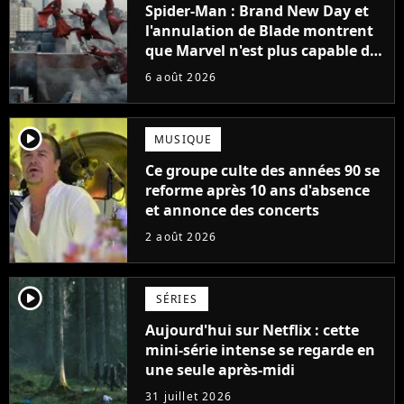
Spider-Man : Brand New Day et
l'annulation de Blade montrent
que Marvel n'est plus capable de
faire quoi que ce soit de simple
6 août 2026
player2
MUSIQUE
Ce groupe culte des années 90 se
reforme après 10 ans d'absence
et annonce des concerts
2 août 2026
player2
SÉRIES
Aujourd'hui sur Netflix : cette
mini-série intense se regarde en
une seule après-midi
31 juillet 2026