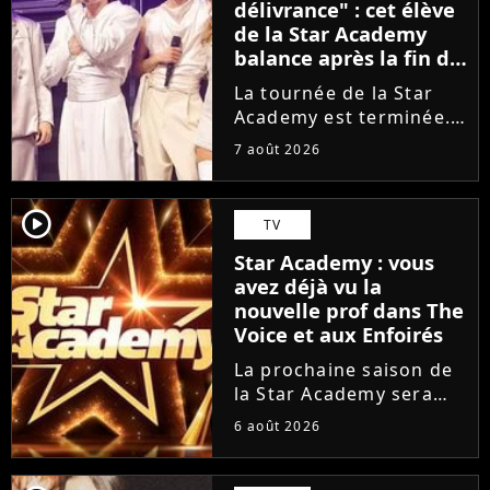
délivrance" : cet élève
de la Star Academy
balance après la fin de
la tournée
La tournée de la Star
Academy est terminée.
L'occasion pour les
7 août 2026
élèves de vaquer à leurs
projets solos. En
parallèle, cet élève sort
player2
TV
du silence et se dit
Star Academy : vous
soulagé de ne plus être
avez déjà vu la
sur...
nouvelle prof dans The
Voice et aux Enfoirés
La prochaine saison de
la Star Academy sera
incarnée par une
6 août 2026
nouvelle génération de
professeurs après les