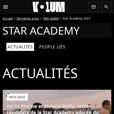
menu
newsletter
search
Accueil
Dernières actus
Télé réalité
Star Academy 2025
STAR ACADEMY
ACTUALITÉS
PEOPLE LIÉS
ACTUALITÉS
player2
MUSIQUE
Après Marine et Helena Bailly, cette
candidate de la Star Academy adorée du