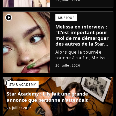
minutes avant le show,
trois élèves ont
annoncé ne pas vouloir
player2
MUSIQUE
monter sur scène pour
Melissa en interview :
des raisons politiques.
"C'est important pour
Leur...
moi de me démarquer
des autres de la Star
Academy"
Alors que la tournée
touche à sa fin, Melissa
se confie en interview
26 juillet 2026
sur Volum sur la
création de son EP tout
va bien (j'crois), son
player2
STAR ACADEMY
envie de gommer
l'étiquette Star
Star Academy : Lily fait une grande
Academy, le jeu...
annonce que personne n'attendait
24 juillet 2026