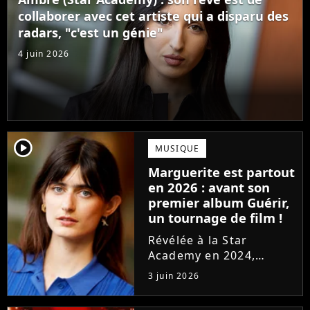
confectionné avec...
collaborer avec cet artiste qui a disparu des
radars, "c'est un génie"
4 juin 2026
player2
MUSIQUE
Marguerite est partout
en 2026 : avant son
premier album Guérir,
un tournage de film !
Révélée à la Star
Academy en 2024,
Marguerite officialise
3 juin 2026
l'arrivée pour l'automne
de son premier album