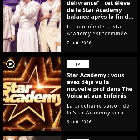
délivrance" : cet élève
de la Star Academy
balance après la fin de
la tournée
La tournée de la Star
Academy est terminée.
L'occasion pour les
7 août 2026
élèves de vaquer à leurs
projets solos. En
parallèle, cet élève sort
player2
TV
du silence et se dit
Star Academy : vous
soulagé de ne plus être
avez déjà vu la
sur...
nouvelle prof dans The
Voice et aux Enfoirés
La prochaine saison de
la Star Academy sera
incarnée par une
6 août 2026
nouvelle génération de
professeurs après les