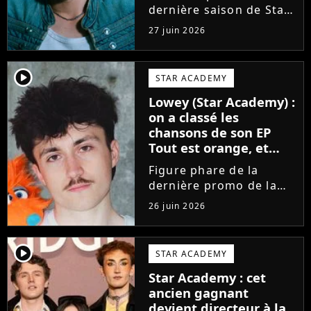
dernière saison de Star
Academy, Bastiaan fait
27 juin 2026
enfin les présentations
en musique. Découvrez
son premier single
player2
STAR ACADEMY
Château, très Troye
Lowey (Star Academy) :
Sivan dans l'esprit, et
on a classé les
son...
chansons de son EP
Tout est orange, et
voici la meilleure !
Figure phare de la
dernière promo de la
Star Academy, Léo se
26 juin 2026
lance enfin. Sous le nom
de scène Lowey, l'artiste
de 25 ans dévoile un
player2
STAR ACADEMY
premier EP énergique et
Star Academy : cet
très prometteur
ancien gagnant
nommé...
devient directeur à la