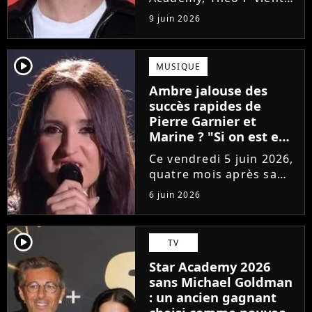
de sortir son premier
9 juin 2026
single Garçon solide. En
interview, l'ancien
candidat se livre à
player2
MUSIQUE
coeur ouvert sur
Ambre jalouse des
l'avenir incertain dans
succès rapides de
le milieu...
Pierre Garnier et
Marine ? "Si on est en
compétition..."
Ce vendredi 5 juin 2026,
quatre mois après sa
victoire à la Star
6 juin 2026
Academy, Ambre a
dévoilé J'me demande,
son premier single. Une
player2
TV
chanson arrivée
Star Academy 2026
tardivement vis-à-vis
sans Michael Goldman
des carrières...
: un ancien gagnant