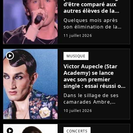
d'être comparé aux
autres élèves de la
Star Academy
Quelques mois après
son élimination de la
Star Academy, Bastiaan
11 juillet 2026
tente de lancer sa
carrière dans la
musique. Et pour ça, le
player2
MUSIQUE
chanteur a récemment
Victor Aupecle (Star
dévoilé "Château", son
Academy) se lance
premier single....
avec son premier
single : essai réussi ou
manqué ? Voici notre
Dans le sillage de ses
avis !
camarades Ambre,
Bastiaan ou Melissa,
10 juillet 2026
Victor Aupecle lance
son projet musical ce
vendredi 10 juillet avec
player2
CONCERTS