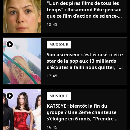
"L'un des pires films de tous les
temps" : Rosamund Pike pensait
que ce film d'action de science-
fiction avec Dwayne Johnson
18:45
mettrait fin à sa carrière
player2
MUSIQUE
Son ascenseur s'est écrasé : cette
star de la pop aux 13 milliards
d'écoutes a failli nous quitter, "Je
pensais ne plus jamais chanter"
17:45
player2
MUSIQUE
KATSEYE : bientôt la fin du
groupe ? Une 2ème chanteuse
s'éloigne en 6 mois, "Prendre
cette décision n’a pas été facile"
16:45