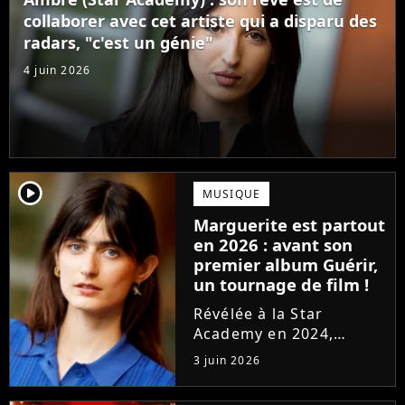
confectionné avec...
collaborer avec cet artiste qui a disparu des
radars, "c'est un génie"
4 juin 2026
player2
MUSIQUE
Marguerite est partout
en 2026 : avant son
premier album Guérir,
un tournage de film !
Révélée à la Star
Academy en 2024,
Marguerite officialise
3 juin 2026
l'arrivée pour l'automne
de son premier album