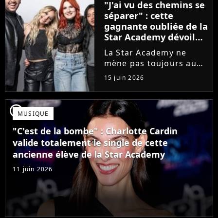
"J'ai vu des chemins se
que Jenifer et Nolwenn
séparer" : cette
Leroy !
gagnante oubliée de la
Star Academy dévoile
l'envers du décor du
La Star Academy ne
métier
mène pas toujours au
succès. Après l'échec de
15 juin 2026
son premier album,
Anisha Jo, gagnante de
la Star Academy 2022, a
player2
MUSIQUE
vu beaucoup de portes
se fermer. Sur
"C'est de la bombe" : Charlotte Cardin
Instagram, elle...
valide totalement le single de cette
ancienne élève de la Star Academy
11 juin 2026