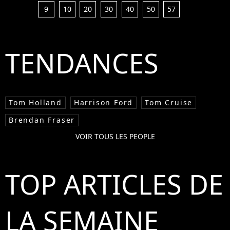
9
10
20
30
40
50
57
TENDANCES
Tom Holland
Harrison Ford
Tom Cruise
Brendan Fraser
VOIR TOUS LES PEOPLE
TOP ARTICLES DE
LA SEMAINE