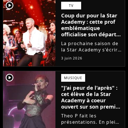
Guérir. En parallèle, la
player2
TV
chanteuse et
Coup dur pour la Star
comédienne rejoindra
Academy : cette prof
Laura Felpin, Harpo...
emblématique
officialise son départ,
"Ça devenait assez
La prochaine saison de
compliqué"
la Star Academy s'écrira
avec une nouvelle
3 juin 2026
recrue dans ses rangs.
Coach d'expression
scénique de l'émission,
player2
MUSIQUE
Marlène Schaff ne
"J'ai peur de l'après" :
rempilera pas à la table
cet élève de la Star
des professeurs...
Academy à coeur
ouvert sur son premier
single intime
Theo P fait les
présentations. En pleine