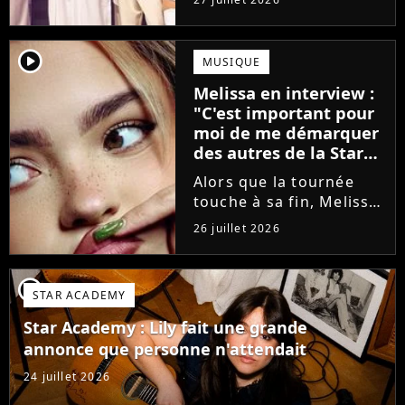
minutes avant le show,
trois élèves ont
annoncé ne pas vouloir
player2
MUSIQUE
monter sur scène pour
Melissa en interview :
des raisons politiques.
"C'est important pour
Leur...
moi de me démarquer
des autres de la Star
Academy"
Alors que la tournée
touche à sa fin, Melissa
se confie en interview
26 juillet 2026
sur Volum sur la
création de son EP tout
va bien (j'crois), son
player2
STAR ACADEMY
envie de gommer
l'étiquette Star
Star Academy : Lily fait une grande
Academy, le jeu...
annonce que personne n'attendait
24 juillet 2026