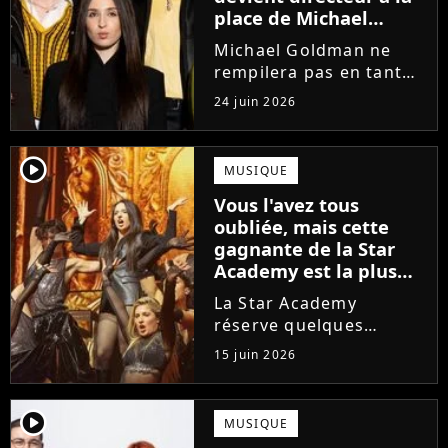
place de Michael
Goldman ? Il donne
Michael Goldman ne
enfin sa réponse
rempilera pas en tant
que directeur de la
24 juin 2026
prochaine saison de la
Star Academy. Mais qui
prendra sa place ? Alors
player2
MUSIQUE
que son nom circule,
Vous l'avez tous
cet ancien gagnant de
oubliée, mais cette
l'émission...
gagnante de la Star
Academy est la plus
écoutée de l'histoire
La Star Academy
de l'émission !
réserve quelques
surprises. Cette
15 juin 2026
gagnante totalement
oubliée de l'émission
est aujourd'hui plus
player2
MUSIQUE
écoutée en streaming