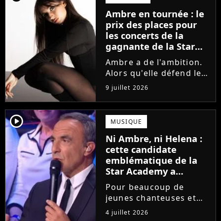
la parution du single Je
Ambre en tournée : le
fais de mon mieux. Le
prix des places pour
demi-finaliste...
les concerts de la
gagnante de la Star
Academy !
Ambre a de l'ambition.
Alors qu'elle défend le
single J'me demande et
9 juillet 2026
qu'elle prépare son
premier album, la
gagnante de la dernière
player2
MUSIQUE
saison de la Star
Ni Ambre, ni Helena :
Academy annonce les
cette candidate
dates de sa...
emblématique de la
Star Academy a
souffert après
Pour beaucoup de
l'émission, "J'étais
jeunes chanteuses et
traitée de potiche"
chanteurs, la Star
4 juillet 2026
Academy est un rêve.