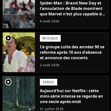
Spider-Man : Brand New Day et
l'annulation de Blade montrent
que Marvel n'est plus capable de
faire quoi que ce soit de simple
6 août 2026
player2
MUSIQUE
Ce groupe culte des années 90 se
reforme après 10 ans d'absence
et annonce des concerts
2 août 2026
player2
SÉRIES
Aujourd'hui sur Netflix : cette
mini-série intense se regarde en
une seule après-midi
31 juillet 2026