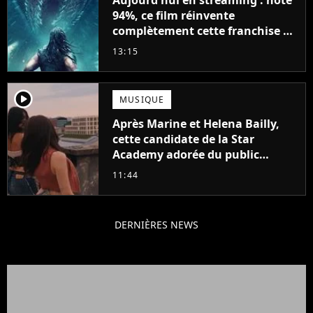
94%, ce film réinvente
complètement cette franchise de
science-fiction vieille de 40 ans
13:15
player2
MUSIQUE
Après Marine et Helena Bailly,
cette candidate de la Star
Academy adorée du public
annonce son premier album,
11:44
"C'est tellement puissant"
DERNIÈRES NEWS