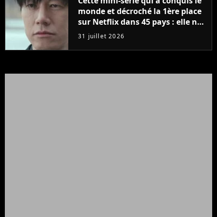
Cette mini-série qui a conquis le
monde et décroché la 1ère place
sur Netflix dans 45 pays : elle ne
compte que 10 épisodes et c'est
31 juillet 2026
un phénomène mondial