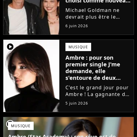
choisi comme nouveau
directeur ?
Michael Goldman ne
devrait plus être le
directeur de la Star
6 juin 2026
Academy lors de la
saison 2026. Et pour lui
succéder, c'est un
player2
MUSIQUE
ancien gagnant de
Ambre : pour son
l'émission de TF1 qui
premier single J'me
sera aujourd'hui...
demande, elle
s'entoure de deux
proches de Slimane
C'est le grand jour pour
Ambre ! La gagnante de
la Star Academy fait ses
5 juin 2026
premiers pas dans
l'industrie en publiant
J'me demande, un
player2
MUSIQUE
premier single que la
chanteuse a
Ambre (Star Academy) : son rêve est de