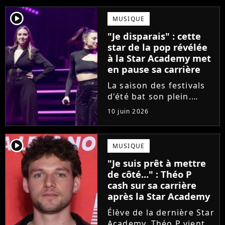
player2
MUSIQUE
"Je disparais" : cette
star de la pop révélée
à la Star Academy met
en pause sa carrière
La saison des festivals
d'été bat son plein.
Avant sa venue à
10 juin 2026
Solidays ou aux
Francofolies, cette
chanteuse phare de la
player2
MUSIQUE
pop francophone fait
"Je suis prêt à mettre
une annonce de taille :
de côté..." : Théo P
une fois sa tournée...
cash sur sa carrière
après la Star Academy
Élève de la dernière Star
Academy, Théo P vient