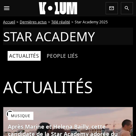
menu
newsletter
search
Accueil
Dernières actus
Télé réalité
Star Academy 2025
STAR ACADEMY
ACTUALITÉS
PEOPLE LIÉS
ACTUALITÉS
player2
MUSIQUE
Après Marine et Helena Bailly, cette
candidate de la Star Academy adorée du