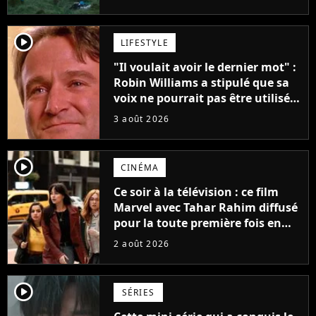
player2
LIFESTYLE
"Il voulait avoir le dernier mot" :
Robin Williams a stipulé que sa
voix ne pourrait pas être utilisée
avant 2039, pourtant Disney
3 août 2026
possède des enregistrements
inédits
player2
CINÉMA
Ce soir à la télévision : ce film
Marvel avec Tahar Rahim diffusé
pour la toute première fois en
France
2 août 2026
player2
SÉRIES