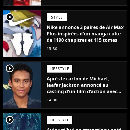
player2
STYLE
Nike annonce 3 paires de Air Max
Plus inspirées d'un manga culte
de 1190 chapitres et 115 tomes
15:30
player2
LIFESTYLE
Après le carton de Michael,
Jaafar Jackson annoncé au
casting d'un film d'action avec
Will Smith
14:00
player2
LIFESTYLE
Aujourd'hui en streaming : noté