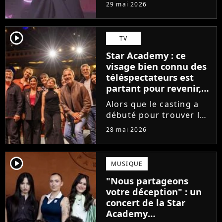
tournée, l'élève de la
29 mai 2026
Star Academy dévoile
son tout premier single.
Avec Garçon solide, le
player2
TV
chanteur livre une
Star Academy : ce
facette plus fragile de
visage bien connu des
sa personnalité....
téléspectateurs est
partant pour revenir,
sauf que la place est
Alors que le casting a
déjà prise
débuté pour trouver les
prochains Pierre
28 mai 2026
Garnier, Marine ou
Ambre, une professeure
emblématique de la Star
player2
MUSIQUE
Academy se positionne
"Nous partageons
pour enseigner le chant
votre déception" : un
aux...
concert de la Star
Academy