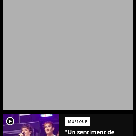
player2
MUSIQUE
"Un sentiment de