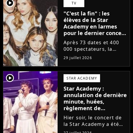
départs annoncés de
player2
TV
Michael Goldman, Lucie
"C'est la fin" : les
Bernardoni et Marlène
élèves de la Star
Schaff. La...
Academy en larmes
pour le dernier concert
de la tournée
Après 73 dates et 400
000 spectateurs, la
tournée de la Star
29 juillet 2026
Academy vient de se
terminer dans les
larmes. Sur les réseaux
player2
STAR ACADEMY
sociaux, les élèves
Star Academy :
adressent un dernier
annulation de dernière
message au public...
minute, huées,
règlement de
comptes... Que s'est-il
Hier soir, le concert de
passé au concert de
la Star Academy a été
Bayonne hier soir ?
mouvementé. Quelques
27 juillet 2026