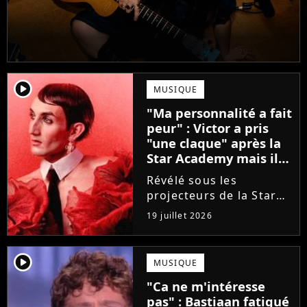
player2
MUSIQUE
"Ma personnalité a fait
peur" : Victor a pris
"une claque" après la
Star Academy mais il
en est ressorti plus
Révélé sous les
fort (interview)
projecteurs de la Star
Academy, Victor a fait
19 juillet 2026
face à la réalité brutale
de l'industrie musicale
après sa sortie de
player2
MUSIQUE
l'émission. Face à des
"Ca ne m'intéresse
maisons de disques
pas" : Bastiaan fatigué
frileuses,...