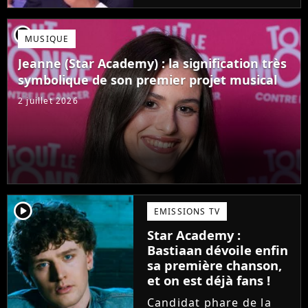
Mais comme l'a rappelé
une ancienne gagnante,
player2
MUSIQUE
l'émission de TF1 n'est
pas toujours simple à
Jeanne (Star Academy) : la signification très
vivre.
symbolique de son premier projet musical
2 juillet 2026
player2
EMISSIONS TV
Star Academy :
Bastiaan dévoile enfin
sa première chanson,
et on est déjà fans !
Candidat phare de la