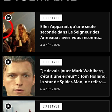
player2
LIFESTYLE
Elle n'apparaît qu'une seule
seconde dans Le Seigneur des
Anneaux : avez-vous reconnu
cette légende du cinéma dans la
4 août 2026
saga ?
player2
LIFESTYLE
"Je devais jouer Mark Wahlberg,
c'était une erreur" : Tom Holland,
la star de Spider-Man, ne referait
pas ce blockbuster
6 août 2026
player2
LIFESTYLE