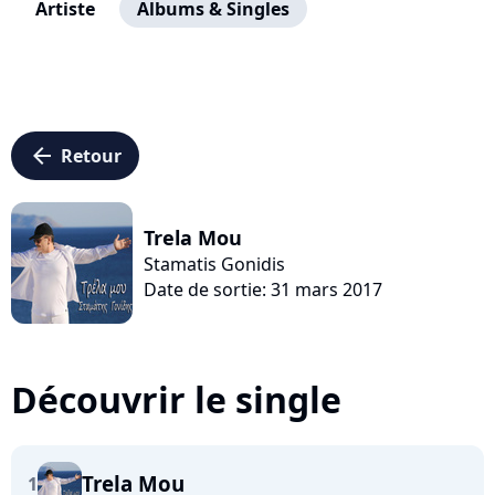
Artiste
Albums & Singles
arrow_left
Retour
Trela Mou
Stamatis Gonidis
Date de sortie: 31 mars 2017
Découvrir le single
Trela Mou
1