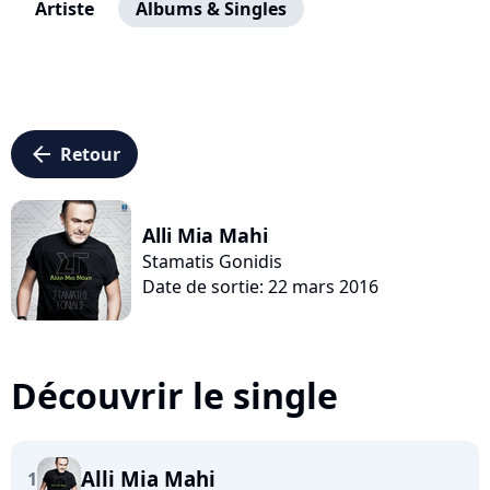
Artiste
Albums & Singles
arrow_left
Retour
Alli Mia Mahi
Stamatis Gonidis
Date de sortie: 22 mars 2016
Découvrir le single
Alli Mia Mahi
1