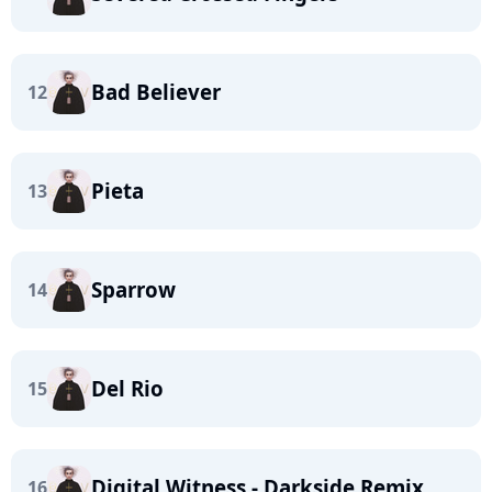
Bad Believer
12
Pieta
13
Sparrow
14
Del Rio
15
Digital Witness - Darkside Remix
16