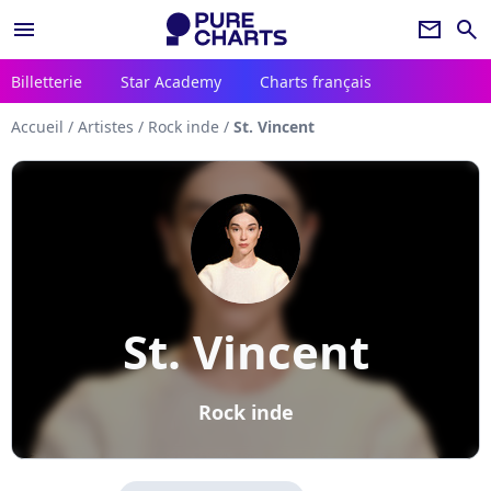
menu
newsletter
search
Billetterie
Star Academy
Charts français
Accueil
/
Artistes
/
Rock inde
/
St. Vincent
St. Vincent
Rock inde