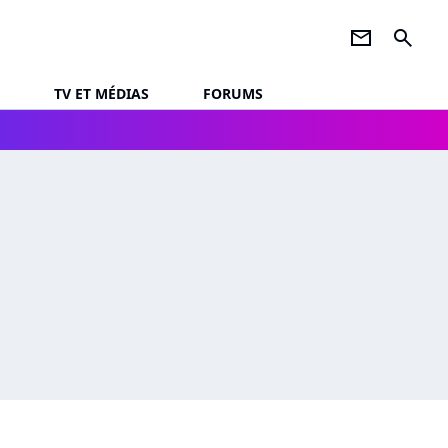
newsletter
search
TV ET MÉDIAS
FORUMS