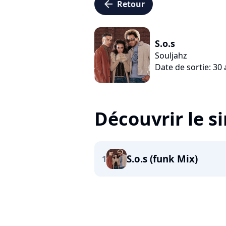
arrow_left
Retour
S.o.s
Souljahz
Date de sortie: 30
Découvrir le s
S.o.s (funk Mix)
1