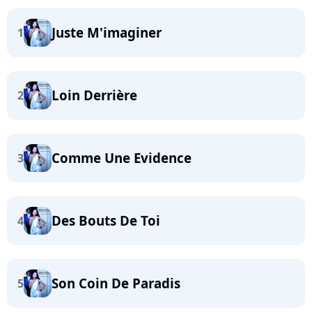
Juste M'imaginer
1
Loin Derrière
2
Comme Une Evidence
3
Des Bouts De Toi
4
Son Coin De Paradis
5