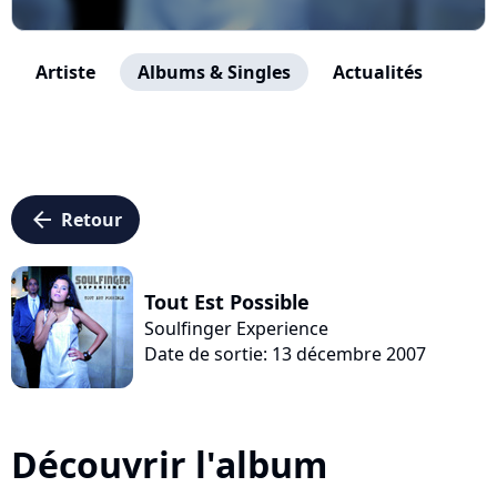
Artiste
Albums & Singles
Actualités
arrow_left
Retour
Tout Est Possible
Soulfinger Experience
Date de sortie: 13 décembre 2007
Découvrir l'album