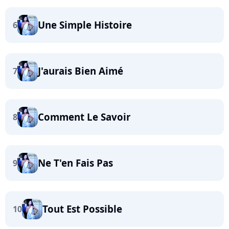
Une Simple Histoire
6
J'aurais Bien Aimé
7
Comment Le Savoir
8
Ne T'en Fais Pas
9
Tout Est Possible
10