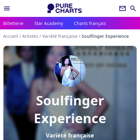
menu
newsletter
search
Billetterie
Star Academy
Charts français
Accueil
/
Artistes
/
Variété française
/
Soulfinger Experience
Soulfinger
Experience
Variété française