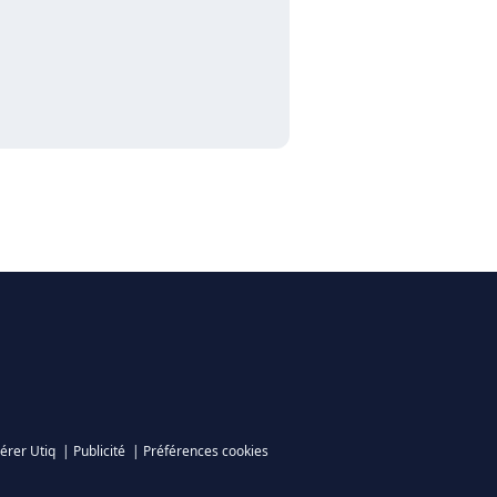
érer Utiq
|
Publicité
|
Préférences cookies