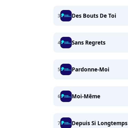
Des Bouts De Toi
3
Sans Regrets
4
Pardonne-Moi
5
Moi-Même
6
Depuis Si Longtemps
7