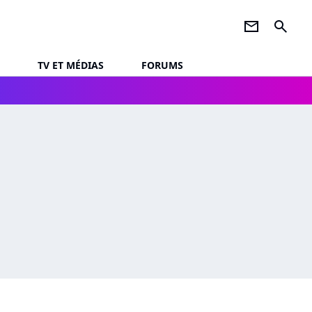
newsletter
search
TV ET MÉDIAS
FORUMS