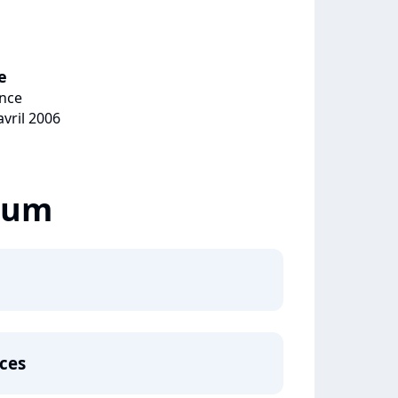
e
ence
avril 2006
lbum
ces