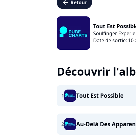
arrow_left
Retour
Tout Est Possibl
Soulfinger Experi
Date de sortie: 10 
Découvrir l'a
Tout Est Possible
1
Au-Delà Des Apparen
2