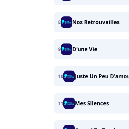
Nos Retrouvailles
8
D'une Vie
9
Juste Un Peu D'amo
10
Mes Silences
11