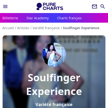
menu
newsletter
search
Billetterie
Star Academy
Charts français
Accueil
/
Artistes
/
Variété française
/
Soulfinger Experience
Soulfinger
Experience
Variété française