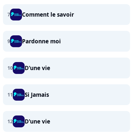
Comment le savoir
7
Pardonne moi
9
D'une vie
10
Si Jamais
11
D'une vie
12