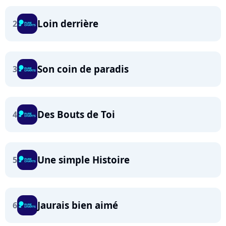
Loin derrière
2
Son coin de paradis
3
Des Bouts de Toi
4
Une simple Histoire
5
Jaurais bien aimé
6