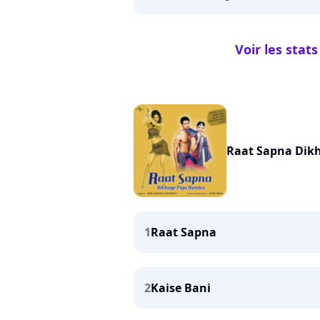
Voir les sta
Raat Sapna Dik
1
Raat Sapna
2
Kaise Bani