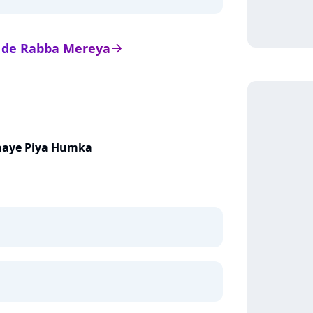
ts de Rabba Mereya
arrow_right
haye Piya Humka