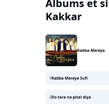
Albums et s
Kakkar
Rabba Mereya
1
Rabba Mereya Sufi
2
Do tara ne pital diya