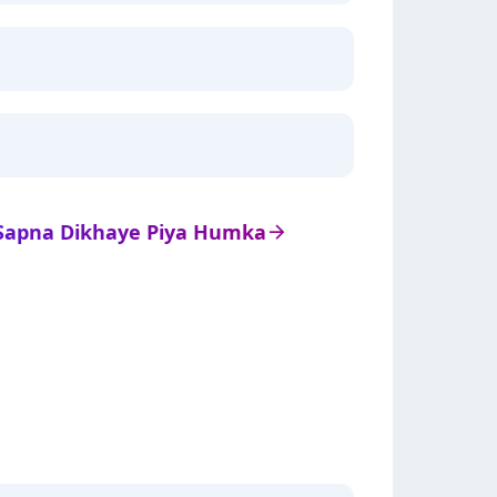
t Sapna Dikhaye Piya Humka
arrow_right