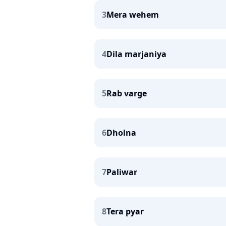
3
Mera wehem
4
Dila marjaniya
5
Rab varge
6
Dholna
7
Paliwar
8
Tera pyar