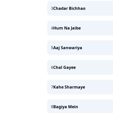
3
Chadar Bichhao
4
Hum Na Jaibe
5
Aaj Sanwariya
6
Chal Gayee
7
Kahe Sharmaye
8
Bagiya Mein