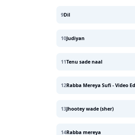
9
Dil
10
Judiyan
11
Tenu sade naal
12
Rabba Mereya Sufi - Video Ed
13
Jhootey wade (sher)
14
Rabba mereya