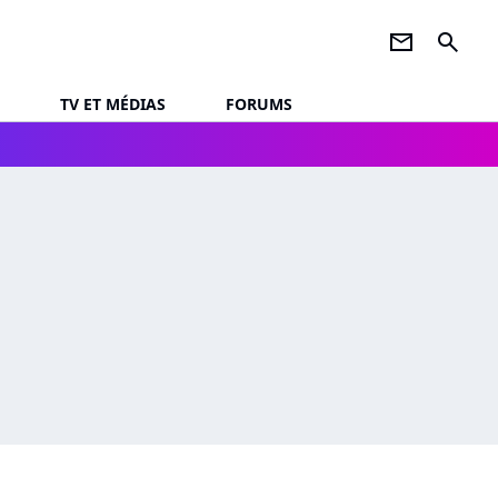
newsletter
search
TV ET MÉDIAS
FORUMS