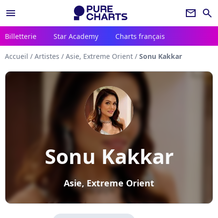
menu
newsletter
search
Billetterie
Star Academy
Charts français
Accueil
/
Artistes
/
Asie, Extreme Orient
/
Sonu Kakkar
Sonu Kakkar
Asie, Extreme Orient