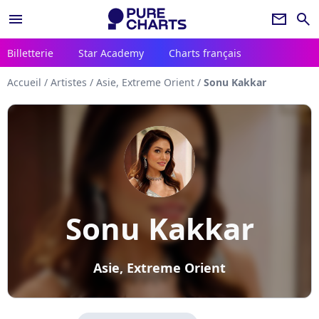
menu
newsletter
search
Billetterie
Star Academy
Charts français
Accueil
/
Artistes
/
Asie, Extreme Orient
/
Sonu Kakkar
Sonu Kakkar
Asie, Extreme Orient