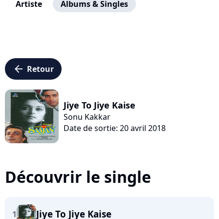
Artiste
Albums & Singles
arrow_left
Retour
Jiye To Jiye Kaise
Sonu Kakkar
Date de sortie: 20 avril 2018
Découvrir le single
Jiye To Jiye Kaise
1