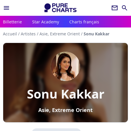
menu
newsletter
search
Billetterie
Star Academy
Charts français
Accueil
/
Artistes
/
Asie, Extreme Orient
/
Sonu Kakkar
Sonu Kakkar
Asie, Extreme Orient