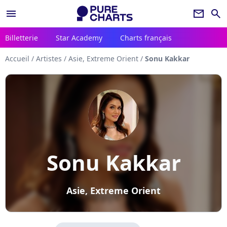
menu
newsletter
search
Billetterie
Star Academy
Charts français
Accueil
/
Artistes
/
Asie, Extreme Orient
/
Sonu Kakkar
Sonu Kakkar
Asie, Extreme Orient