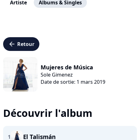
Artiste
Albums & Singles
arrow_left
Retour
Mujeres de Música
Sole Gimenez
Date de sortie: 1 mars 2019
Découvrir l'album
El Talismán
1