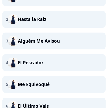
Hasta la Raíz
2
Alguém Me Avisou
3
El Pescador
4
Me Equivoqué
5
El Último Vals
6