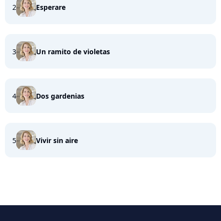
2
Esperare
3
Un ramito de violetas
4
Dos gardenias
5
Vivir sin aire