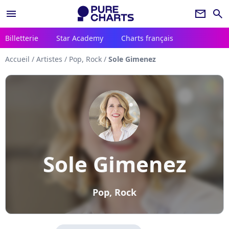
menu
newsletter
search
Billetterie
Star Academy
Charts français
Accueil
/
Artistes
/
Pop, Rock
/
Sole Gimenez
Sole Gimenez
Pop, Rock