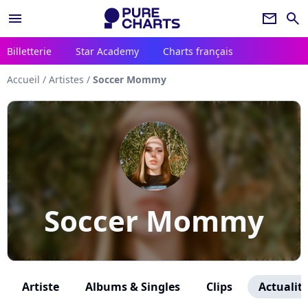
menu
newsletter
search
Billetterie
Star Academy
Charts français
Accueil
/
Artistes
/
Soccer Mommy
Soccer Mommy
Artiste
Albums & Singles
Clips
Actualit