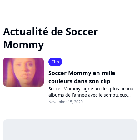
Actualité de Soccer
Mommy
Clip
Soccer Mommy en mille
couleurs dans son clip
Soccer Mommy signe un des plus beaux
albums de l'année avec le somptueux
"Color Theory". Neuf mois après sa sortie,
November 15, 2020
l'artiste américaine dévoile le clip...