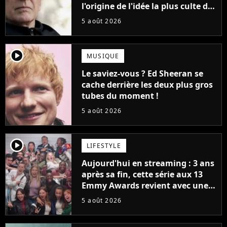
l'origine de l'idée la plus culte de
la série (et on ne parle pas du
5 août 2026
bateau)
player2
MUSIQUE
Le saviez-vous ? Ed Sheeran se
cache derrière les deux plus gros
tubes du moment !
5 août 2026
player2
LIFESTYLE
Aujourd'hui en streaming : 3 ans
après sa fin, cette série aux 13
Emmy Awards revient avec une
suite... totalement différente
5 août 2026