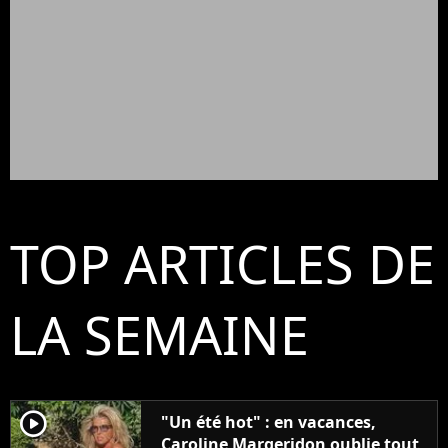
TOP ARTICLES DE
LA SEMAINE
player2
"Un été hot" : en vacances,
Caroline Margeridon oublie tout,