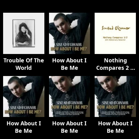
Trouble Of The
How About I
Nothing
World
Be Me
Compares 2 U
(30th
Anniversary
Remaster)
How About I
How About I
How About I
Be Me
Be Me
Be Me