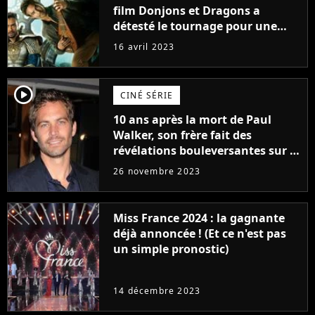
film Donjons et Dragons a
détesté le tournage pour une
raison très spéciale
16 avril 2023
player2
CINÉ SÉRIE
10 ans après la mort de Paul
Walker, son frère fait des
révélations bouleversantes sur la
réaction des acteurs de Fast and
26 novembre 2023
Furious
Miss France 2024 : la gagnante
déjà annoncée ! (Et ce n'est pas
un simple pronostic)
14 décembre 2023