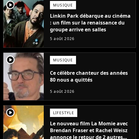
player2
MUSIQUE
Linkin Park débarque au cinéma
: un film sur la renaissance du
groupe arrive en salles
5 août 2026
player2
MUSIQUE
Ce célèbre chanteur des années
80 nous a quittés
5 août 2026
player2
LIFESTYLE
Le nouveau film La Momie avec
Brendan Fraser et Rachel Weisz
annonce le retour de 2 autres