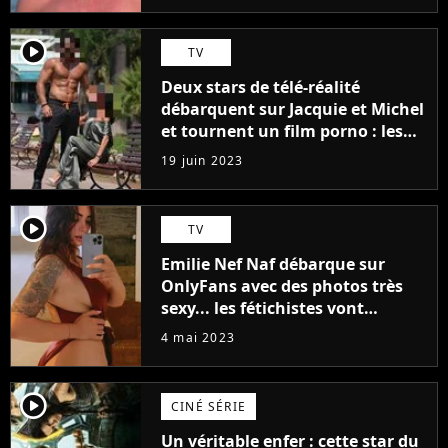
player2
TV
Deux stars de télé-réalité
débarquent sur Jacquie et Michel
et tournent un film porno : les
premières images du tournage
19 juin 2023
(exclu)
player2
TV
Emilie Nef Naf débarque sur
OnlyFans avec des photos très
sexy... les fétichistes vont
prendre leur pied !
4 mai 2023
player2
CINÉ SÉRIE
Un véritable enfer : cette star du