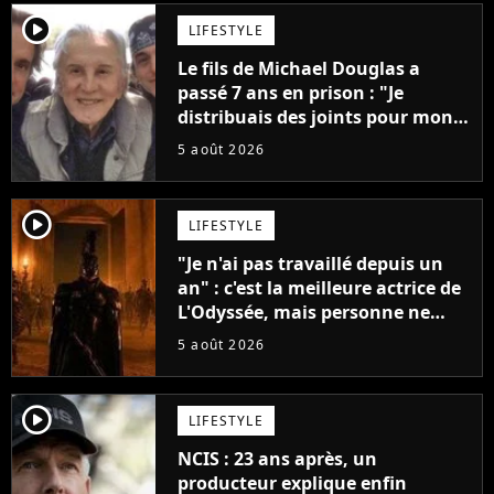
player2
LIFESTYLE
Le fils de Michael Douglas a
passé 7 ans en prison : "Je
distribuais des joints pour mon
père"
5 août 2026
player2
LIFESTYLE
"Je n'ai pas travaillé depuis un
an" : c'est la meilleure actrice de
L'Odyssée, mais personne ne
veut lui donner de rôle au
5 août 2026
cinéma
player2
LIFESTYLE
NCIS : 23 ans après, un
producteur explique enfin