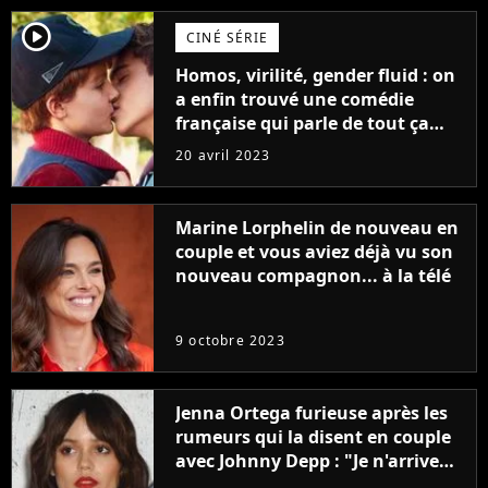
player2
CINÉ SÉRIE
Homos, virilité, gender fluid : on
a enfin trouvé une comédie
française qui parle de tout ça
sans être super ringarde
20 avril 2023
Marine Lorphelin de nouveau en
couple et vous aviez déjà vu son
nouveau compagnon... à la télé
9 octobre 2023
Jenna Ortega furieuse après les
rumeurs qui la disent en couple
avec Johnny Depp : "Je n'arrive
même pas..."