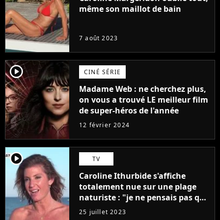
même son maillot de bain
7 août 2023
player2
CINÉ SÉRIE
Madame Web : ne cherchez plus,
on vous a trouvé LE meilleur film
de super-héros de l'année
12 février 2024
player2
TV
Caroline Ithurbide s'affiche
totalement nue sur une plage
naturiste : "je ne pensais pas que
j'arriverais à le faire..."
25 juillet 2023