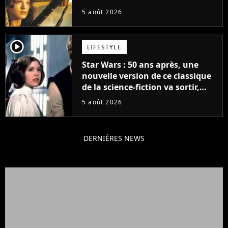
personnages emblématiques de
5 août 2026
la saga
player2
LIFESTYLE
Star Wars : 50 ans après, une
nouvelle version de ce classique
de la science-fiction va sortir,
mais on ne la verra jamais en
5 août 2026
France
DERNIÈRES NEWS