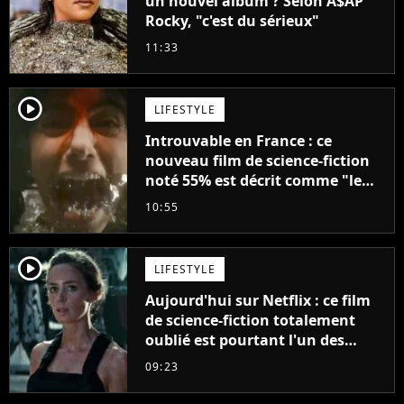
un nouvel album ? Selon A$AP
Rocky, "c'est du sérieux"
11:33
player2
LIFESTYLE
Introuvable en France : ce
nouveau film de science-fiction
noté 55% est décrit comme "le
plus stupide de l'année"
10:55
player2
LIFESTYLE
Aujourd'hui sur Netflix : ce film
de science-fiction totalement
oublié est pourtant l'un des
meilleurs des années 2010
09:23