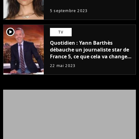
5 septembre 2023
player2
TV
Quotidien : Yann Barthès
débauche un journaliste star de
France 5, ce que cela va changer
à la rentrée
22 mai 2023