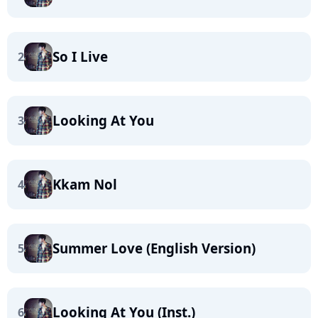
So I Live
2
Looking At You
3
Kkam Nol
4
Summer Love (English Version)
5
Looking At You (Inst.)
6