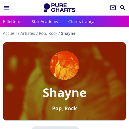
menu
newsletter
search
Billetterie
Star Academy
Charts français
Accueil
/
Artistes
/
Pop, Rock
/
Shayne
Shayne
Pop, Rock