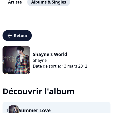
Artiste
Albums & Singles
arrow_left
Retour
Shayne's World
Shayne
Date de sortie: 13 mars 2012
Découvrir l'album
Summer Love
1