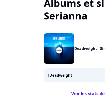
Albums et si
Serianna
Deadweight - Si
1
Deadweight
Voir les stats d