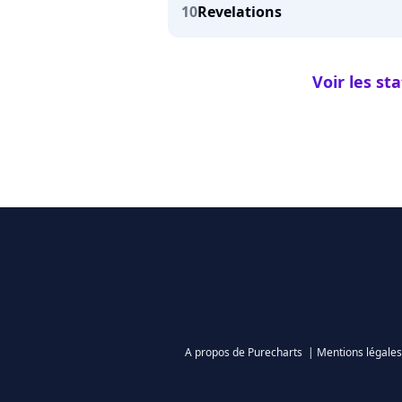
10
Revelations
Voir les st
A propos de Purecharts
|
Mentions légales