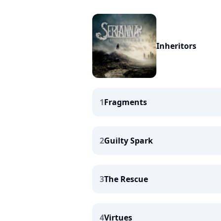
Inheritors
1
Fragments
2
Guilty Spark
3
The Rescue
4
Virtues