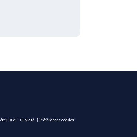
érer Utiq
|
Publicité
|
Préférences cookies