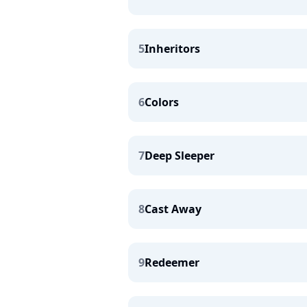
5
Inheritors
6
Colors
7
Deep Sleeper
8
Cast Away
9
Redeemer