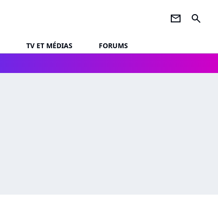
newsletter
search
TV ET MÉDIAS
FORUMS