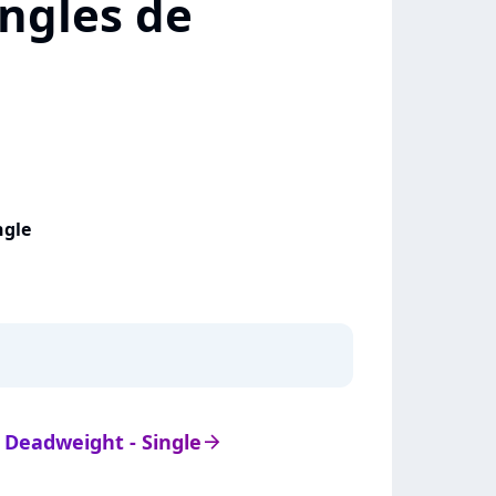
ngles de
ngle
e Deadweight - Single
arrow_right