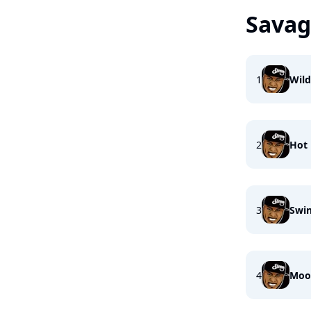
Sava
1
Wil
2
Hot 
3
Swi
4
Moo