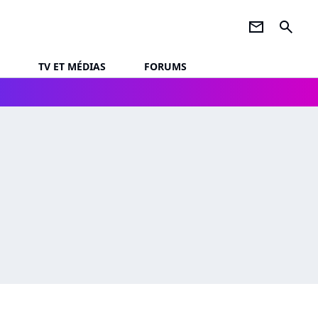
newsletter
search
TV ET MÉDIAS
FORUMS