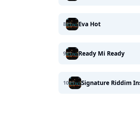
Eva Hot
8
Ready Mi Ready
9
Signature Riddim I
10