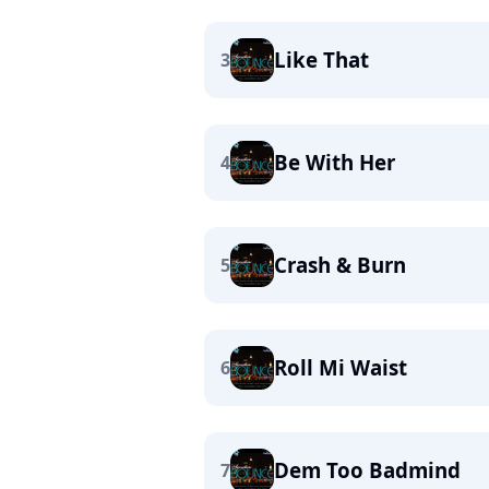
Like That
3
Be With Her
4
Crash & Burn
5
Roll Mi Waist
6
Dem Too Badmind
7