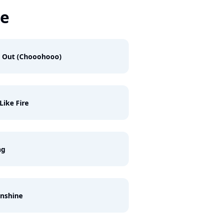
ge
d Out (Chooohooo)
Like Fire
ng
nshine