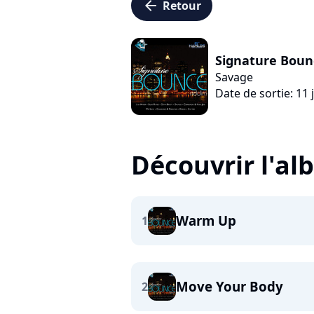
arrow_left
Retour
Signature Boun
Savage
Date de sortie: 11 j
Découvrir l'a
Warm Up
1
Move Your Body
2