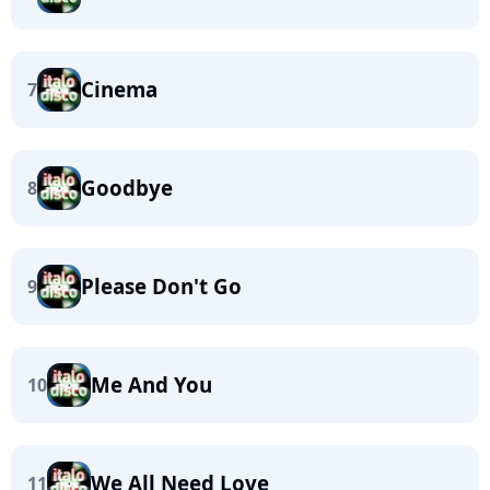
Cinema
7
Goodbye
8
Please Don't Go
9
Me And You
10
We All Need Love
11