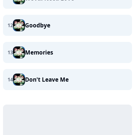
Goodbye
12
Memories
13
Don't Leave Me
14