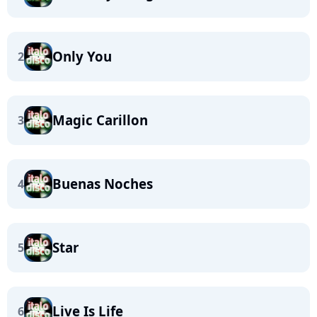
Only You
2
Magic Carillon
3
Buenas Noches
4
Star
5
Live Is Life
6