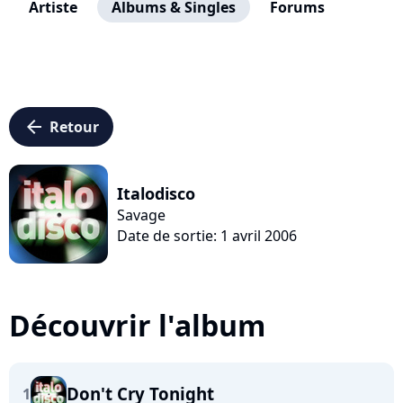
Artiste
Albums & Singles
Forums
arrow_left
Retour
Italodisco
Savage
Date de sortie: 1 avril 2006
Découvrir l'album
Don't Cry Tonight
1