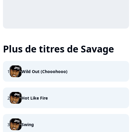
Plus de titres de Savage
1
Wild Out (Chooohooo)
2
Hot Like Fire
3
Swing