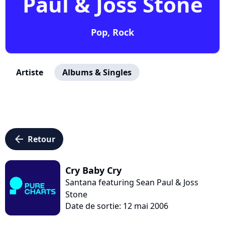
Paul & Joss Stone
Pop, Rock
Artiste
Albums & Singles
arrow_left
Retour
Cry Baby Cry
Santana featuring Sean Paul & Joss
Stone
Date de sortie: 12 mai 2006