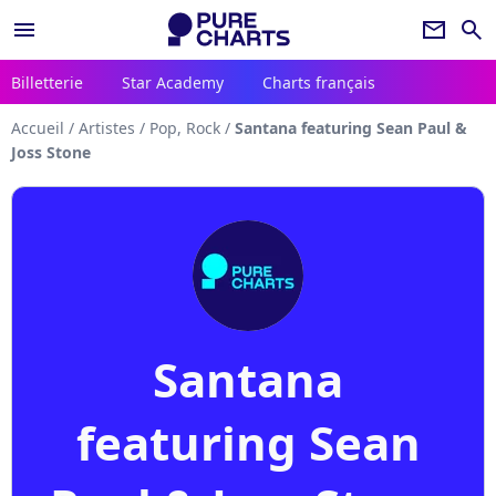
menu
newsletter
search
Billetterie
Star Academy
Charts français
Accueil
/
Artistes
/
Pop, Rock
/
Santana featuring Sean Paul &
Joss Stone
Santana
featuring Sean