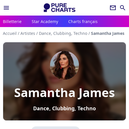
menu
newsletter
search
Billetterie
Star Academy
Charts français
Accueil
/
Artistes
/
Dance, Clubbing, Techno
/
Samantha James
Samantha James
Dance, Clubbing, Techno