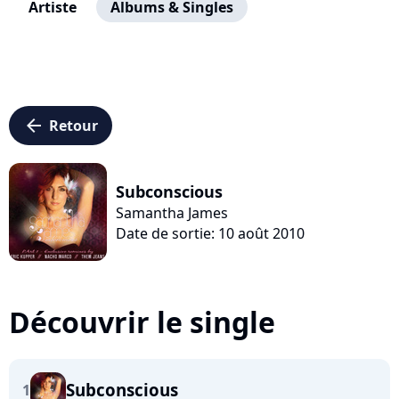
Artiste
Albums & Singles
arrow_left
Retour
Subconscious
Samantha James
Date de sortie: 10 août 2010
Découvrir le single
Subconscious
1