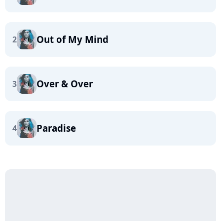
Out of My Mind
2
Over & Over
3
Paradise
4