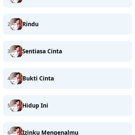
Rindu
2
Sentiasa Cinta
3
Bukti Cinta
4
Hidup Ini
5
Izinku Mengenalmu
6