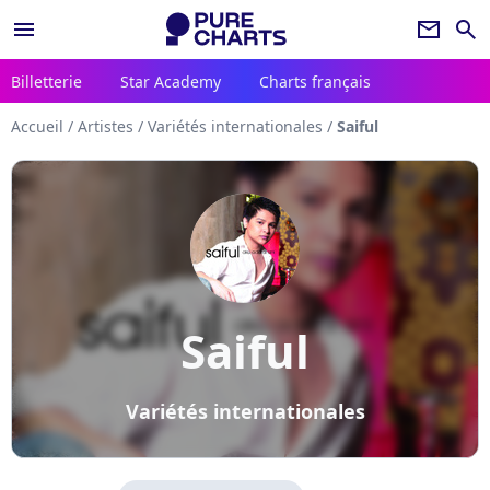
menu
newsletter
search
Billetterie
Star Academy
Charts français
Accueil
/
Artistes
/
Variétés internationales
/
Saiful
Saiful
Variétés internationales