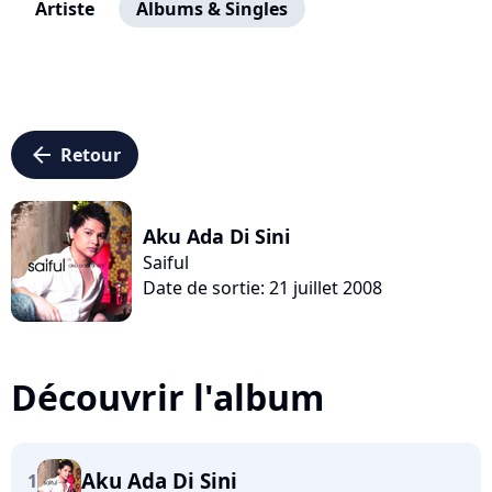
Artiste
Albums & Singles
arrow_left
Retour
Aku Ada Di Sini
Saiful
Date de sortie: 21 juillet 2008
Découvrir l'album
Aku Ada Di Sini
1