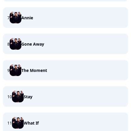
7
Annie
8
Gone Away
9
The Moment
10
Stay
11
What If