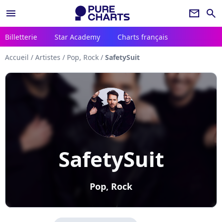
menu
newsletter
search
Billetterie
Star Academy
Charts français
Accueil
/
Artistes
/
Pop, Rock
/
SafetySuit
SafetySuit
Pop, Rock