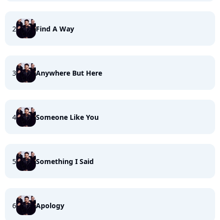
2
Find A Way
3
Anywhere But Here
4
Someone Like You
5
Something I Said
6
Apology