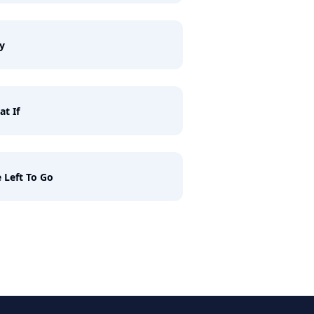
y
t If
e Left To Go