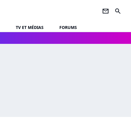
newsletter
search
TV ET MÉDIAS
FORUMS