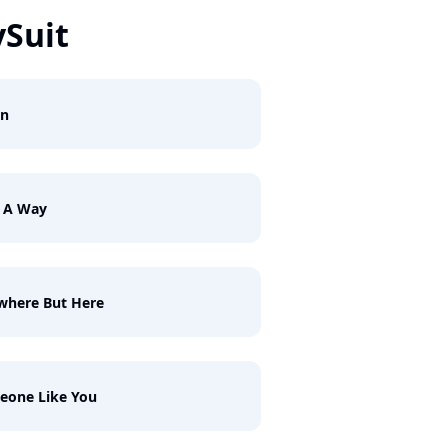
ySuit
n
d A Way
where But Here
eone Like You