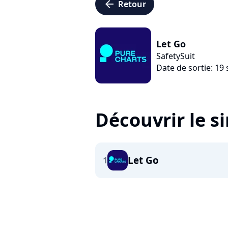
arrow_left
Retour
Let Go
SafetySuit
Date de sortie: 1
Découvrir le s
Let Go
1