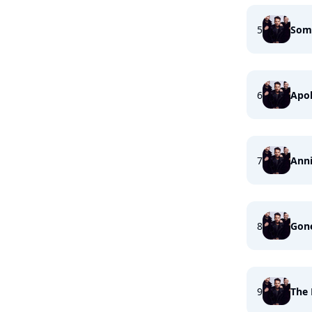
5
Some
6
Apo
7
Ann
8
Gon
9
The