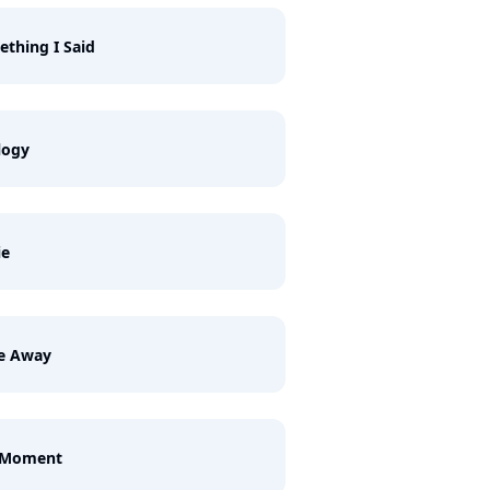
thing I Said
logy
ie
e Away
 Moment