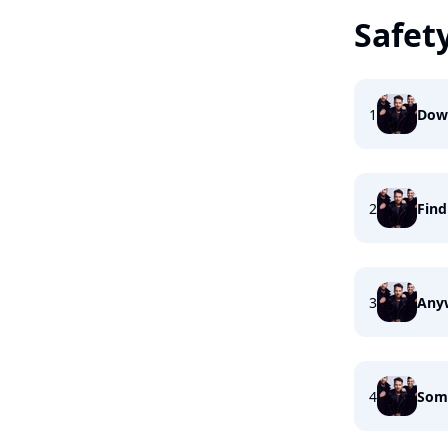
Safet
1
Dow
2
Fin
3
Any
4
Som