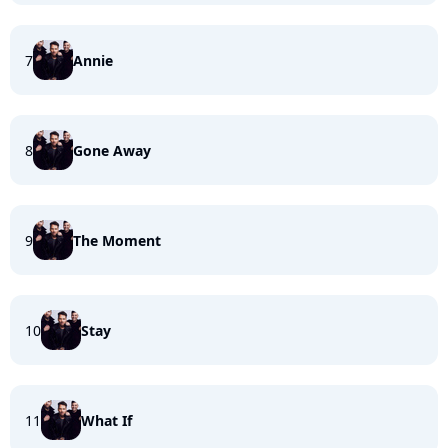
7
Annie
8
Gone Away
9
The Moment
10
Stay
11
What If