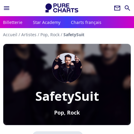
menu
newsletter
search
Billetterie
Star Academy
Charts français
Accueil
/
Artistes
/
Pop, Rock
/
SafetySuit
SafetySuit
Pop, Rock