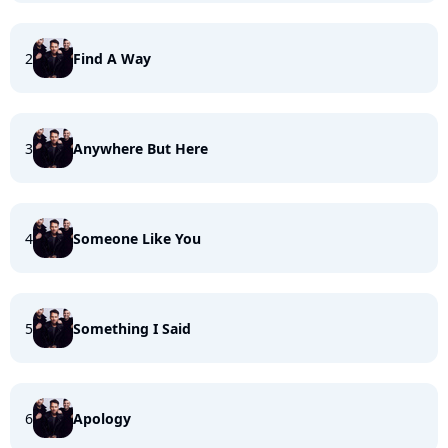
2
Find A Way
3
Anywhere But Here
4
Someone Like You
5
Something I Said
6
Apology