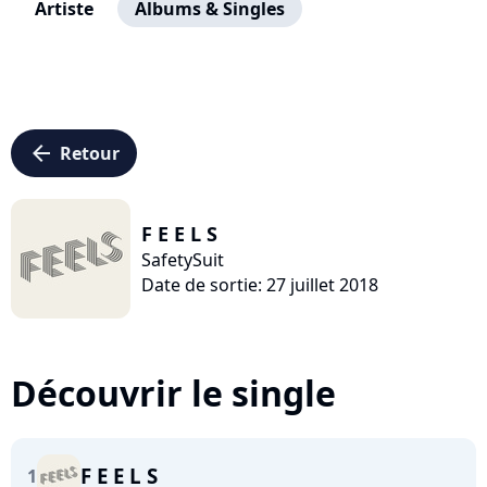
Artiste
Albums & Singles
arrow_left
Retour
F E E L S
SafetySuit
Date de sortie: 27 juillet 2018
Découvrir le single
F E E L S
1