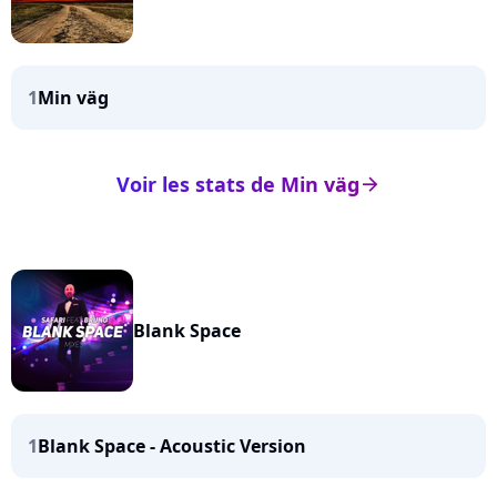
1
Min väg
Voir les stats de Min väg
arrow_right
Blank Space
1
Blank Space - Acoustic Version