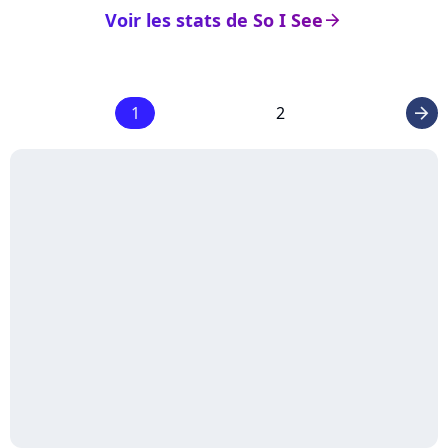
Voir les stats de So I See
arrow_right
1
2
arrow_right