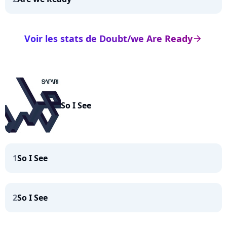
Voir les stats de Doubt/we Are Ready
arrow_right
So I See
1
So I See
2
So I See