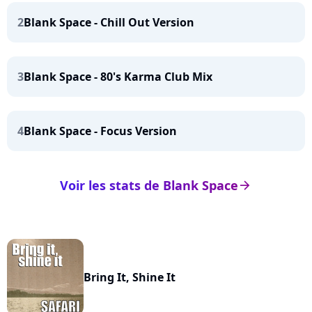
2
Blank Space - Chill Out Version
3
Blank Space - 80's Karma Club Mix
4
Blank Space - Focus Version
Voir les stats de Blank Space
arrow_right
Bring It, Shine It