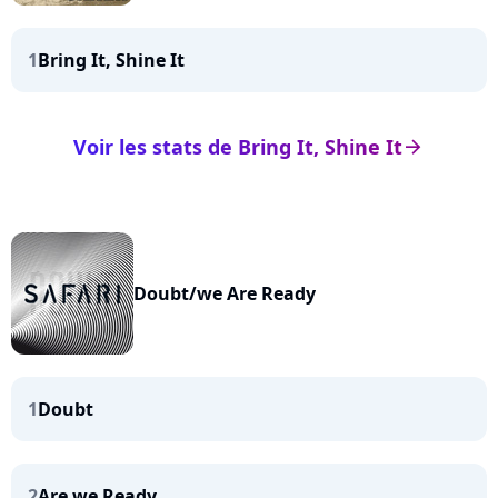
1
Bring It, Shine It
Voir les stats de Bring It, Shine It
arrow_right
Doubt/we Are Ready
1
Doubt
2
Are we Ready