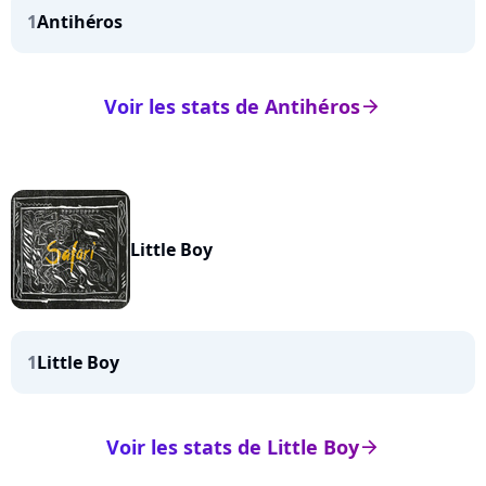
1
Antihéros
Voir les stats de Antihéros
arrow_right
Little Boy
1
Little Boy
Voir les stats de Little Boy
arrow_right