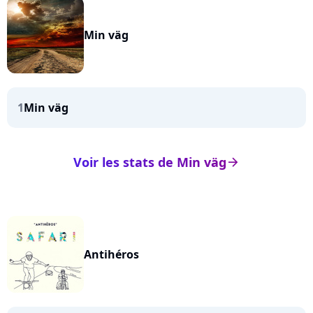
Min väg
1
Min väg
Voir les stats de Min väg
arrow_right
Antihéros