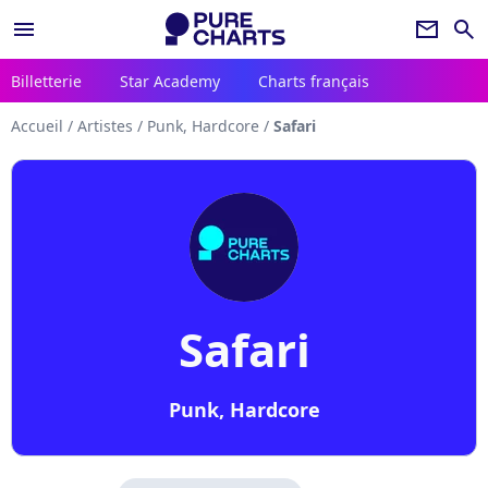
menu
newsletter
search
Billetterie
Star Academy
Charts français
Accueil
/
Artistes
/
Punk, Hardcore
/
Safari
Safari
Punk, Hardcore