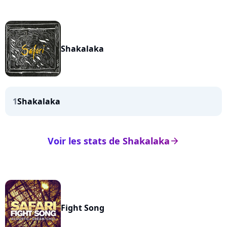
Shakalaka
1
Shakalaka
Voir les stats de Shakalaka
arrow_right
Fight Song