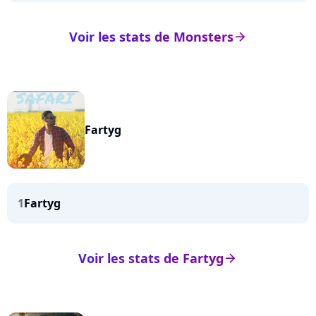
Voir les stats de Monsters
arrow_right
Fartyg
1
Fartyg
Voir les stats de Fartyg
arrow_right