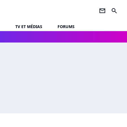
newsletter
search
TV ET MÉDIAS
FORUMS