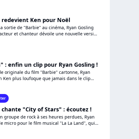
 redevient Ken pour Noël
la sortie de "Barbie" au cinéma, Ryan Gosling
'acteur et chanteur dévoile une nouvelle version
orceau...
" : enfin un clip pour Ryan Gosling !
e originale du film "Barbie" cartonne, Ryan
 Ken plus loufoque que jamais dans le clip
tre "I'm Just...
ter
chante "City of Stars" : écoutez !
n groupe de rock à ses heures perdues, Ryan
e micro pour le film musical "La La Land", qui
re 2016. L'acteur...