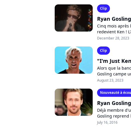
Clip
Ryan Gosling
Cinq mois après 
redevient Ken ! L
de son délirant m
December 28, 2023
Clip
"I'm Just Ken
Alors que la band
Gosling campe un
chorégraphié du ti
August 23, 2023
Nouveauté à écou
Ryan Gosling 
Déjà membre d'u
Gosling reprend l
sortira en novemb
July 16, 2016