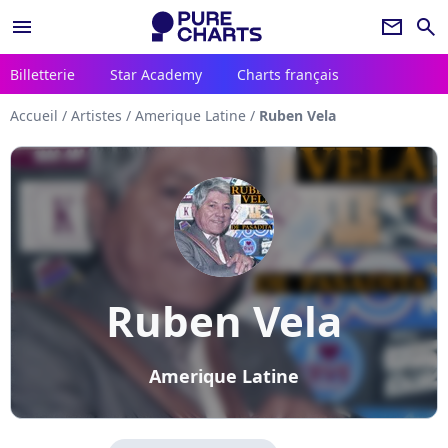
menu
newsletter
search
Billetterie
Star Academy
Charts français
Accueil
/
Artistes
/
Amerique Latine
/
Ruben Vela
Ruben Vela
Amerique Latine