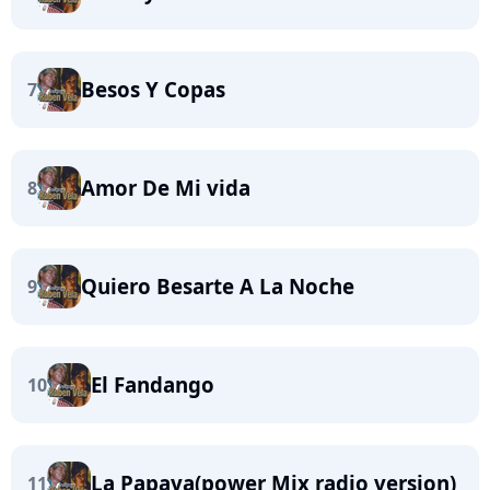
Besos Y Copas
7
Amor De Mi vida
8
Quiero Besarte A La Noche
9
El Fandango
10
La Papaya(power Mix radio version)
11