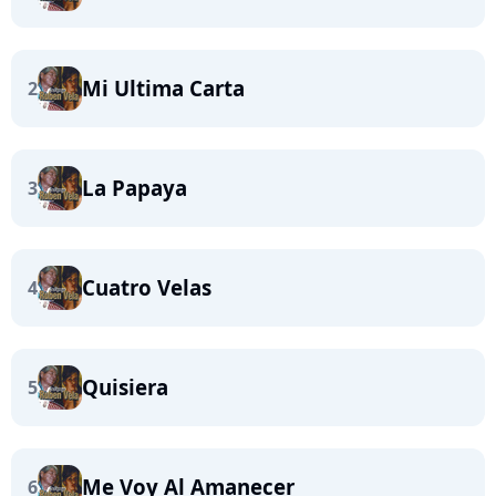
Mi Ultima Carta
2
La Papaya
3
Cuatro Velas
4
Quisiera
5
Me Voy Al Amanecer
6