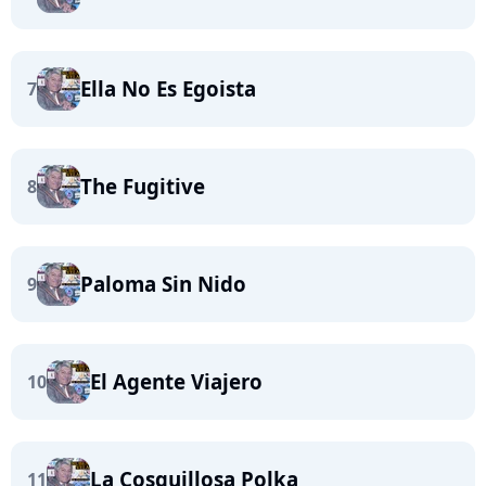
Ella No Es Egoista
7
The Fugitive
8
Paloma Sin Nido
9
El Agente Viajero
10
La Cosquillosa Polka
11