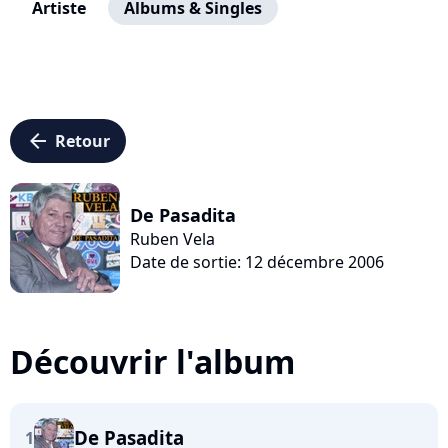
Artiste
Albums & Singles
arrow_left
Retour
De Pasadita
Ruben Vela
Date de sortie: 12 décembre 2006
Découvrir l'album
De Pasadita
1