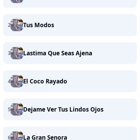
Tus Modos
2
Lastima Que Seas Ajena
3
El Coco Rayado
4
Dejame Ver Tus Lindos Ojos
5
La Gran Senora
6