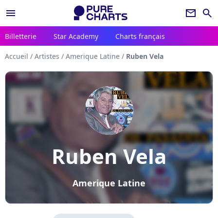
menu
newsletter
search
Billetterie
Star Academy
Charts français
Accueil
/
Artistes
/
Amerique Latine
/
Ruben Vela
Ruben Vela
Amerique Latine