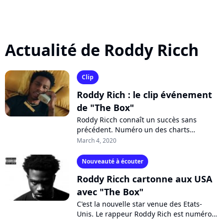
Actualité de Roddy Ricch
Clip
Roddy Rich : le clip événement
de "The Box"
Roddy Ricch connaît un succès sans
précédent. Numéro un des charts
américains depuis 7 semaines avec son
March 4, 2020
tube "The Box", le rappeur dévoile
désormais...
Nouveauté à écouter
Roddy Ricch cartonne aux USA
avec "The Box"
C'est la nouvelle star venue des Etats-
Unis. Le rappeur Roddy Rich est numéro