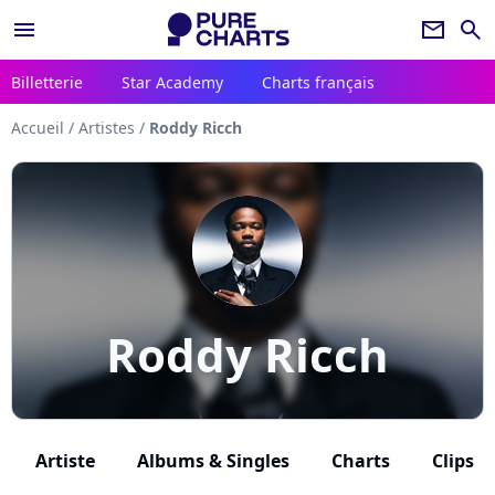
menu
newsletter
search
Billetterie
Star Academy
Charts français
Accueil
/
Artistes
/
Roddy Ricch
Roddy Ricch
Artiste
Albums & Singles
Charts
Clips