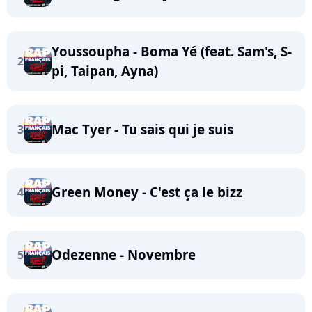
Youssoupha - Boma Yé (feat. Sam's, S-
2
pi, Taipan, Ayna)
Mac Tyer - Tu sais qui je suis
3
Green Money - C'est ça le bizz
4
Odezenne - Novembre
5