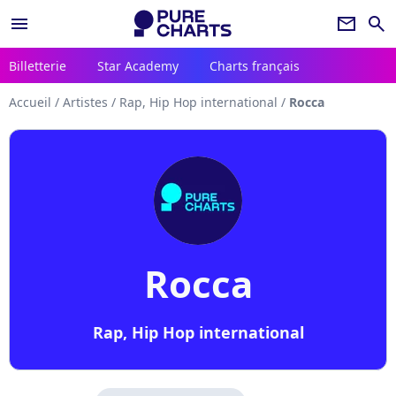
menu
newsletter
search
Billetterie
Star Academy
Charts français
Accueil
/
Artistes
/
Rap, Hip Hop international
/
Rocca
Rocca
Rap, Hip Hop international