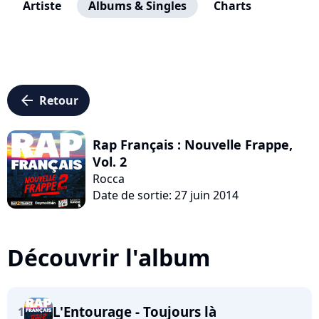
Artiste
Albums & Singles
Charts
arrow_left
Retour
Rap Français : Nouvelle Frappe,
Vol. 2
Rocca
Date de sortie: 27 juin 2014
Découvrir l'album
L'Entourage - Toujours là
1