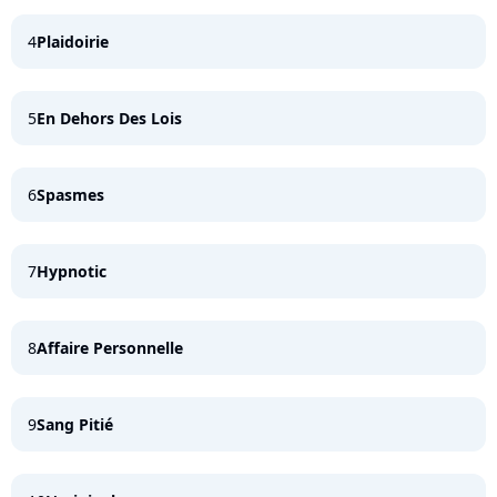
4
Plaidoirie
5
En Dehors Des Lois
6
Spasmes
7
Hypnotic
8
Affaire Personnelle
9
Sang Pitié