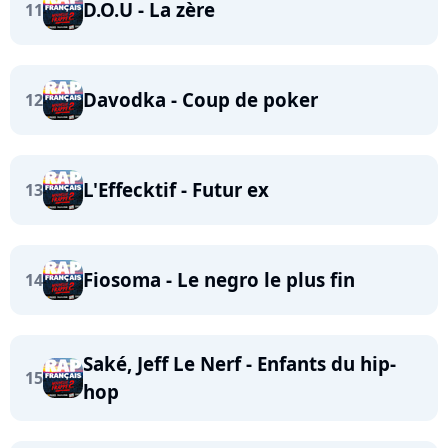
D.O.U - La zère
11
Davodka - Coup de poker
12
L'Effecktif - Futur ex
13
Fiosoma - Le negro le plus fin
14
Saké, Jeff Le Nerf - Enfants du hip-
15
hop