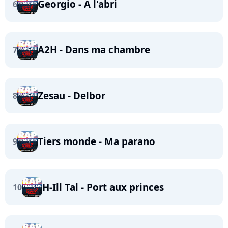
Georgio - A l'abri
6
A2H - Dans ma chambre
7
Zesau - Delbor
8
Tiers monde - Ma parano
9
H-Ill Tal - Port aux princes
10