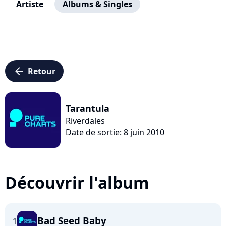
Artiste
Albums & Singles
arrow_left
Retour
Tarantula
Riverdales
Date de sortie: 8 juin 2010
Découvrir l'album
Bad Seed Baby
1