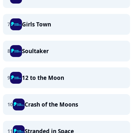
Girls Town
7
Soultaker
8
12 to the Moon
9
Crash of the Moons
10
Stranded in Space
11