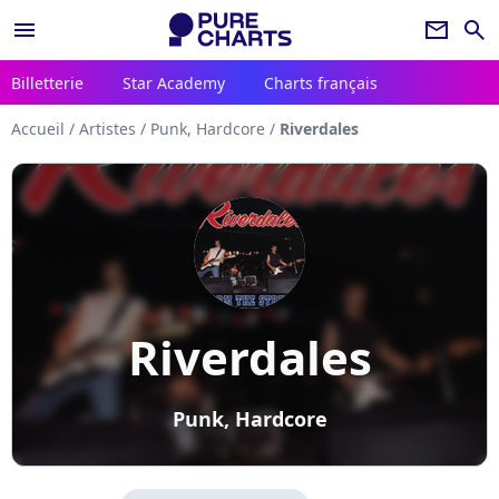
menu
newsletter
search
Billetterie
Star Academy
Charts français
Accueil
/
Artistes
/
Punk, Hardcore
/
Riverdales
Riverdales
Punk, Hardcore