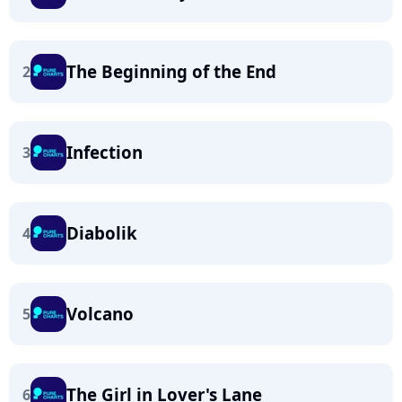
The Beginning of the End
2
Infection
3
Diabolik
4
Volcano
5
The Girl in Lover's Lane
6