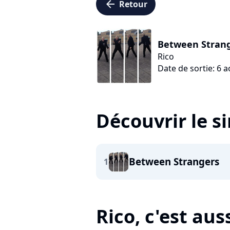
arrow_left
Retour
Between Stran
Rico
Date de sortie: 6 
Découvrir le s
Between Strangers
1
Rico, c'est auss