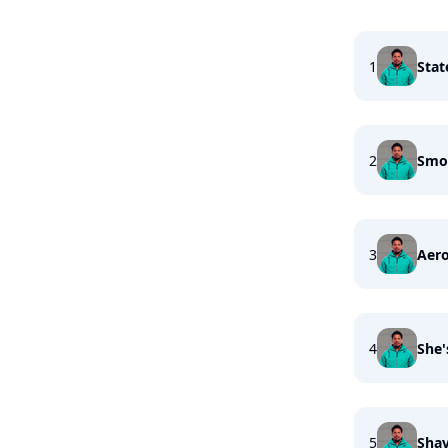
1
Stat
2
Smo
3
Aer
4
She'
5
Sha