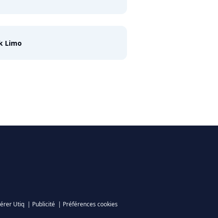
k Limo
érer Utiq
|
Publicité
|
Préférences cookies