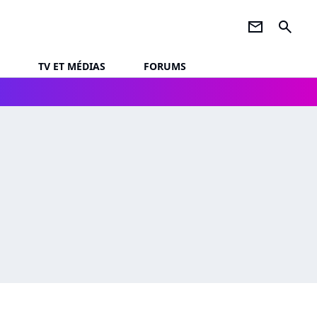
newsletter
search
TV ET MÉDIAS
FORUMS