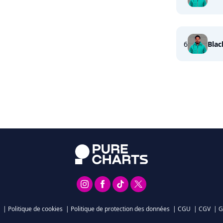
6
Blac
|
Politique de cookies
|
Politique de protection des données
|
CGU
|
CGV
|
G