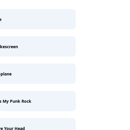
e
kescreen
oplane
s My Punk Rock
ve Your Head