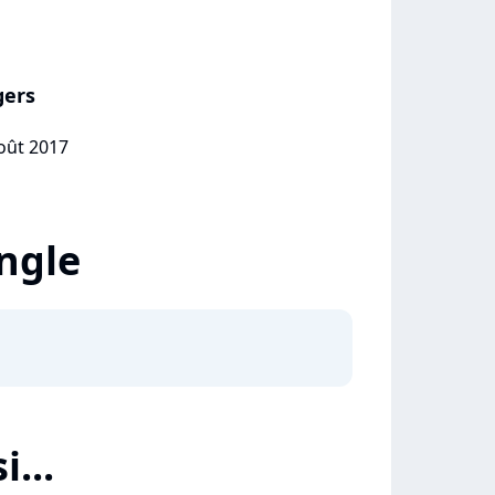
gers
août 2017
ingle
i...