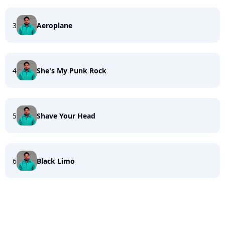
3
Aeroplane
4
She's My Punk Rock
5
Shave Your Head
6
Black Limo