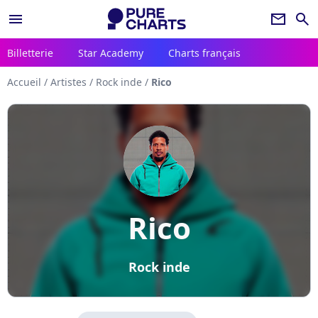
menu
newsletter
search
Billetterie
Star Academy
Charts français
Accueil
/
Artistes
/
Rock inde
/
Rico
Rico
Rock inde