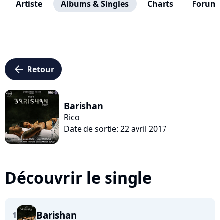
Artiste
Albums & Singles
Charts
Forum
arrow_left
Retour
Barishan
Rico
Date de sortie: 22 avril 2017
Découvrir le single
Barishan
1